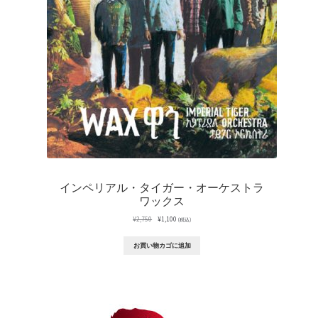
インペリアル・タイガー・オーケストラ
ワックス
元
現
¥
2,750
¥
1,100
(税込)
の
在
価
の
お買い物カゴに追加
格
価
は
格
¥2,750
は
で
¥1,100
し
で
た。
す。