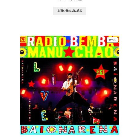
の
在
価
の
お買い物カゴに追加
格
価
は
格
¥1,650
は
で
¥1,100
し
で
た。
す。
販
セール
売
中
の
商
品