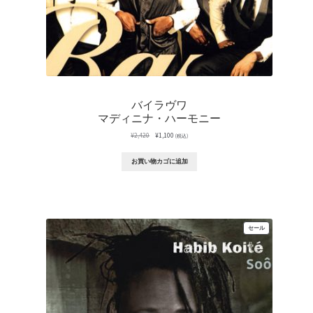
バイラヴワ
マディニナ・ハーモニー
元
現
¥
2,420
¥
1,100
(税込)
の
在
価
の
お買い物カゴに追加
格
価
は
格
¥2,420
は
で
¥1,100
し
で
た。
す。
販
セール
売
中
の
商
品