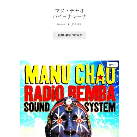
マヌ・チャオ
バイヨナレーナ
元
現
¥
2,310
¥
1,100
(税込)
の
在
価
の
お買い物カゴに追加
格
価
は
格
¥2,310
は
で
¥1,100
し
で
た。
す。
販
セール
売
中
の
商
品