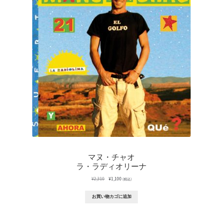
の
商
品
マヌ・チャオ
ラ・ラディオリーナ
元
現
¥
2,310
¥
1,100
(税込)
の
在
価
の
お買い物カゴに追加
格
価
は
格
¥2,310
は