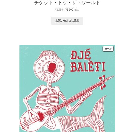
チケット・トゥ・ザ・ワールド
元
現
¥
2,750
¥
1,100
(税込)
の
在
価
の
お買い物カゴに追加
格
価
は
格
¥2,750
は
で
¥1,100
し
で
た。
す。
販
セール
売
中
の
商
品