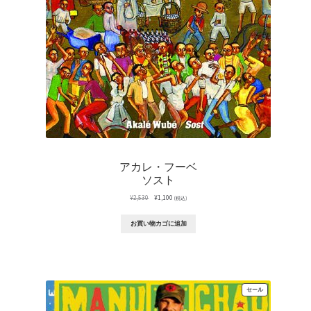
アカレ・フーベ
ソスト
元
現
¥
2,530
¥
1,100
(税込)
の
在
価
の
お買い物カゴに追加
格
価
は
格
¥2,530
は
で
¥1,100
し
で
た。
す。
販
セール
売
中