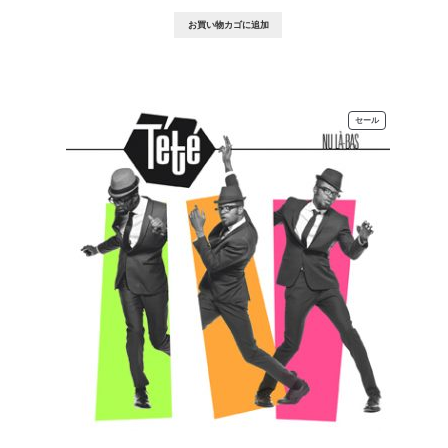
の
在
価
の
お買い物カゴに追加
格
価
は
格
¥2,530
は
で
¥1,100
し
で
た。
す。
販
セール
売
中
の
商
品