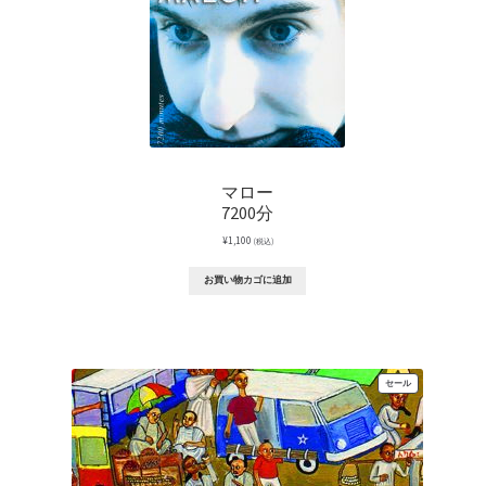
マロー
7200分
¥
1,100
(税込)
お買い物カゴに追加
販
セール
売
中
の
商
品