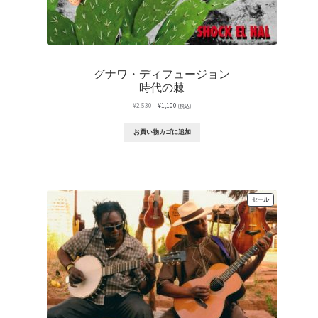
グナワ・ディフュージョン
時代の棘
元
現
¥
2,530
¥
1,100
(税込)
の
在
価
の
お買い物カゴに追加
格
価
は
格
¥2,530
は
で
¥1,100
し
で
た。
す。
販
セール
売
中
の
商
品