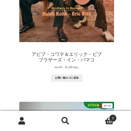
アビブ・コワテ＆エリック・ビブ
ブラザーズ・イン・バマコ
元
現
¥
2,200
¥
1,100
(税込)
の
在
価
の
お買い物カゴに追加
格
価
は
格
¥2,200
は
で
¥1,100
し
で
た。
す。
販
セール
売
中
の
0
商
品