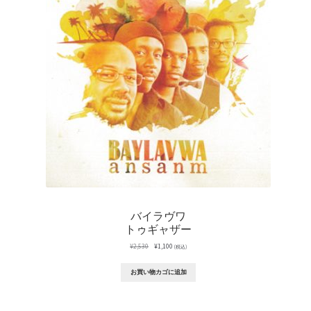
商
品
バイラヴワ
トゥギャザー
元
現
¥
2,530
¥
1,100
(税込)
の
在
価
の
お買い物カゴに追加
格
価
は
格
¥2,530
は
で
¥1,100