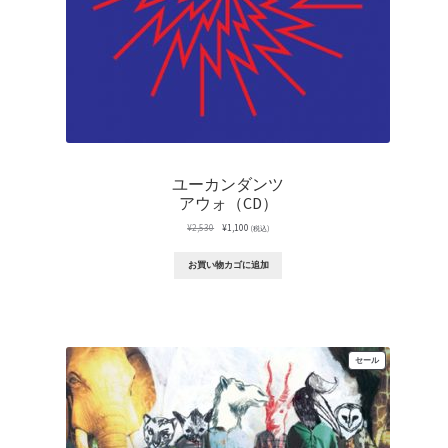
ユーカンダンツ
アウォ（CD）
元
現
¥
2,530
¥
1,100
(税込)
の
在
価
の
お買い物カゴに追加
格
価
は
格
¥2,530
は
で
¥1,100
し
で
た。
す。
販
セール
売
中
の
商
品