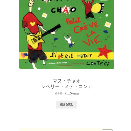
マヌ・チャオ
シベリー・メテ・コンテ
元
現
¥
2,310
¥
1,100
(税込)
の
在
価
の
続きを読む
格
価
は
格
¥2,310
は
で
¥1,100
し
で
た。
す。