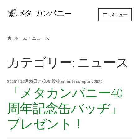
ナ
コ
メニュー
ビ
ン
ゲ
テ
ホーム
ー
ン
ホーム
ニュース
シ
ツ
アーティスト
ョ
へ
カテゴリー:
ニュース
ン
ス
お問い合わせ
へ
キ
ス
ッ
カート
キ
プ
2025年12月23日
に投稿
投稿者
metacompany2020
「メタカンパニー40
ッ
ショップ
プ
周年記念缶バッヂ」
セレクト
プレゼント！
マイアカウント