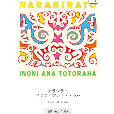
販
セール
売
中
の
商
品
ナラシラト
イノニ・アナ・トトラハ
元
現
¥
2,530
¥
1,100
(税込)
の
在
価
の
お買い物カゴに追加
格
価