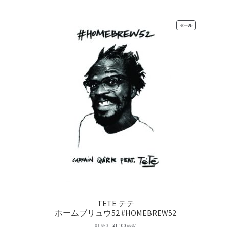
で
¥1,100
し
で
た。
す。
販
セール
売
中
の
商
品
TETE テテ
ホームブリュウ52 #HOMEBREW52
元
現
¥
1,650
¥
1,100
(税込)