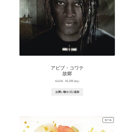
アビブ・コワテ
故郷
元
現
¥
2,530
¥
1,100
(税込)
の
在
価
の
お買い物カゴに追加
格
価
は
格
¥2,530
は
で
¥1,100
し
で
た。
す。
販
セール
売
中
の