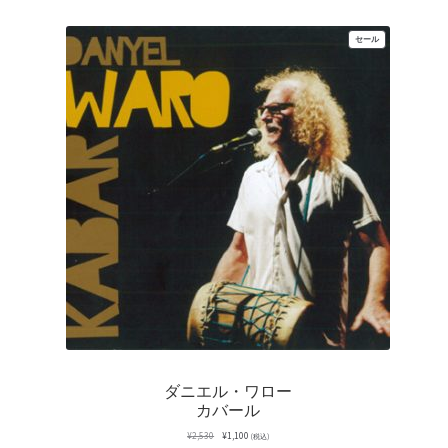
し
で
た。
す。
販
セール
売
中
の
商
品
ダニエル・ワロー
カバール
元
現
¥
2,530
¥
1,100
(税込)