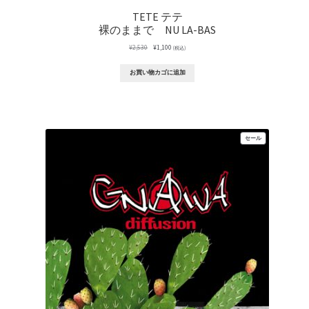
TETE テテ
裸のままで NU LA-BAS
元
現
¥
2,530
¥
1,100
(税込)
の
在
価
の
お買い物カゴに追加
格
価
は
格
¥2,530
は
で
¥1,100
し
で
た。
す。
販
セール
売
中
の
商
品