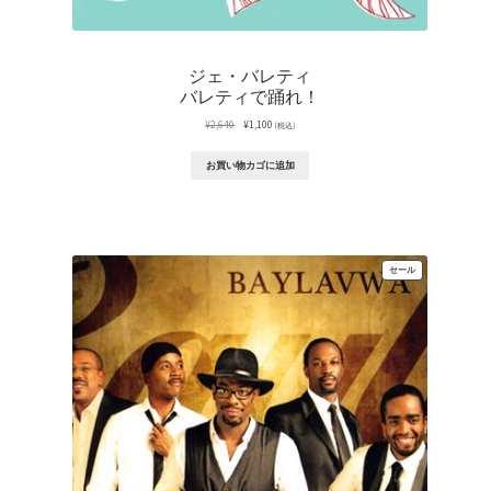
ジェ・バレティ
バレティで踊れ！
元
現
¥
2,640
¥
1,100
(税込)
の
在
価
の
お買い物カゴに追加
格
価
は
格
¥2,640
は
で
¥1,100
し
で
た。
す。
販
セール
売
中
の
商
品