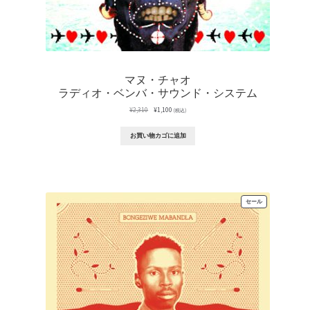
マヌ・チャオ
ラディオ・ベンバ・サウンド・システム
元
現
¥
2,310
¥
1,100
(税込)
の
在
価
の
お買い物カゴに追加
格
価
は
格
¥2,310
は
で
¥1,100
し
で
た。
す。
販
セール
売
中
の
商
品