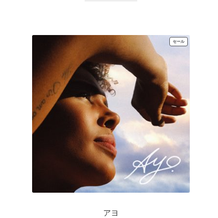
は
格
¥2,530
は
で
¥1,100
し
で
た。
す。
販
セール
売
中
の
商
品
アヨ