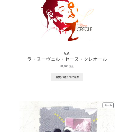
V.A.
ラ・ヌーヴェル・セーヌ・クレオール
¥
1,100
(税込)
お買い物カゴに追加
販
セール
売
中
の
商
品