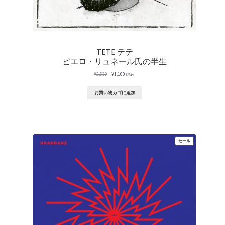
TETE テテ
ピエロ・リュネール氏の半生
元
現
¥
2,530
¥
1,100
(税込)
の
在
価
の
お買い物カゴに追加
格
価
は
格
¥2,530
は
で
¥1,100
し
で
た。
す。
販
セール
売
中
の
商
品