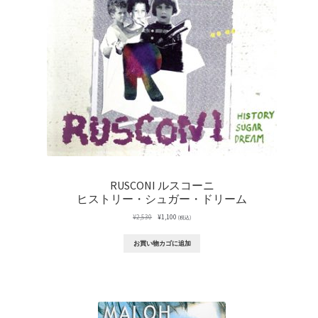
RUSCONI ルスコーニ
ヒストリー・シュガー・ドリーム
元
現
¥
2,530
¥
1,100
(税込)
の
在
価
の
お買い物カゴに追加
格
価
は
格
¥2,530
は
で
¥1,100
し
で
た。
す。