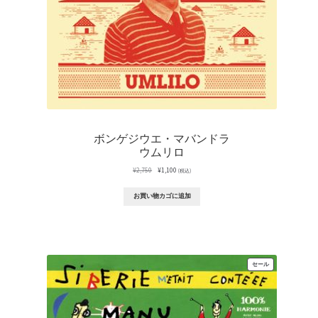
ボンゲジウエ・マバンドラ
ウムリロ
元
現
¥
2,750
¥
1,100
(税込)
の
在
価
の
お買い物カゴに追加
格
価
は
格
¥2,750
は
で
¥1,100
し
で
た。
す。
販
セール
売
中
の
商
品