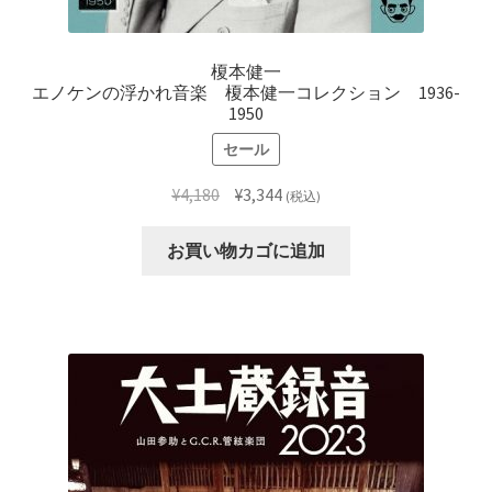
榎本健一
エノケンの浮かれ音楽 榎本健一コレクション 1936-
1950
セール
元
現
¥
4,180
¥
3,344
(税込)
の
在
価
の
お買い物カゴに追加
格
価
は
格
¥4,180
は
で
¥3,344
し
で
た。
す。