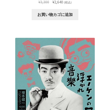
元
現
¥
3,300
¥
2,640
(税込)
の
在
価
の
お買い物カゴに追加
格
価
は
格
¥3,300
は
で
¥2,640
し
で
た。
す。