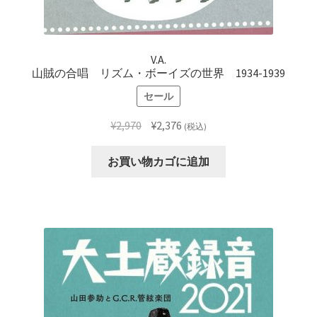
V.A.
山賊の合唱 リズム・ボーイズの世界 1934-1939
セール
元
現
¥
2,970
¥
2,376
(税込)
の
在
価
の
お買い物カゴに追加
格
価
は
格
¥2,970
は
で
¥2,376
し
で
た。
す。