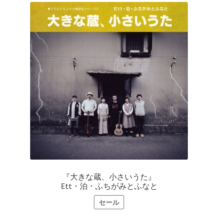
で
¥1,936
し
で
た。
す。
『大きな蔵、小さいうた』
Ett・泊・ふちがみとふなと
セール