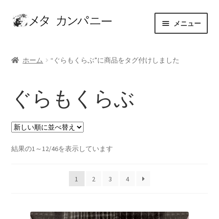
ナ
コ
メニュー
ビ
ン
ゲ
テ
ホーム
ー
ン
ホーム
“ぐらもくらぶ”に商品をタグ付けしました
シ
ツ
アーティスト
ョ
へ
ぐらもくらぶ
ン
ス
お問い合わせ
へ
キ
ス
ッ
カート
キ
プ
ッ
新
結果の1～12/46を表示しています
ショップ
プ
し
い
セレクト
1
2
3
4
順
マイアカウント