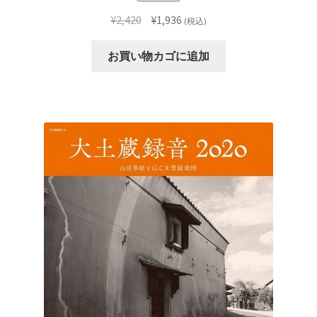
元
現
¥
2,420
¥
1,936
(税込)
の
在
価
の
お買い物カゴに追加
格
価
は
格
¥2,420
は
で
¥1,936
し
で
た。
す。