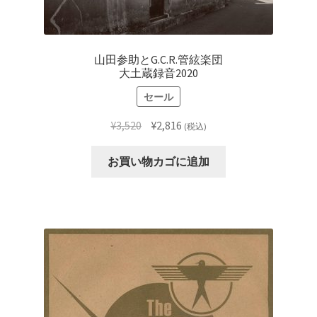
山田参助とG.C.R.管絃楽団
大土蔵録音2020
セール
元
現
¥
3,520
¥
2,816
(税込)
の
在
価
の
お買い物カゴに追加
格
価
は
格
¥3,520
は
で
¥2,816
し
で
た。
す。