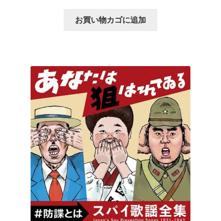
の
在
価
の
お買い物カゴに追加
格
価
は
格
¥2,420
は
で
¥1,936
し
で
た。
す。