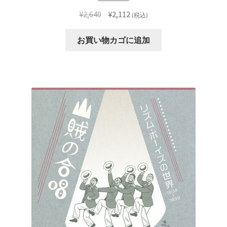
元
現
¥
2,640
¥
2,112
(税込)
の
在
価
の
お買い物カゴに追加
格
価
は
格
¥2,640
は
で
¥2,112
し
で
た。
す。