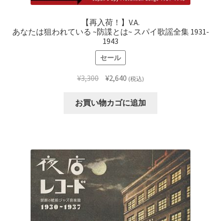
【再入荷！】V.A.
あなたは狙われている ~防諜とは~ スパイ歌謡全集 1931-
1943
セール
元
現
¥
3,300
¥
2,640
(税込)
の
在
価
の
お買い物カゴに追加
格
価
は
格
¥3,300
は
で
¥2,640
し
で
た。
す。