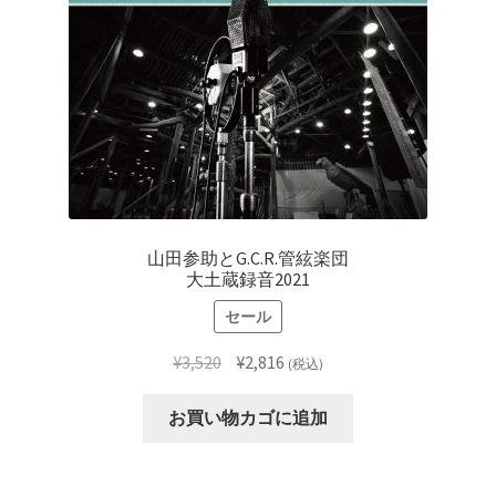
山田参助とG.C.R.管絃楽団
大土蔵録音2021
セール
元
現
¥
3,520
¥
2,816
(税込)
の
在
価
の
お買い物カゴに追加
格
価
は
格