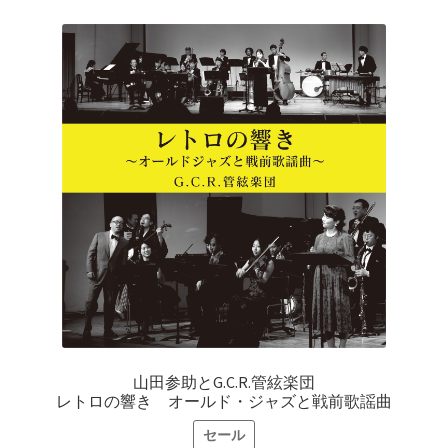
¥3,520
は
で
¥2,816
し
で
た。
す。
山田参助とG.C.R.管絃楽団
レトロの響き オールド・ジャズと戦前歌謡曲
セール