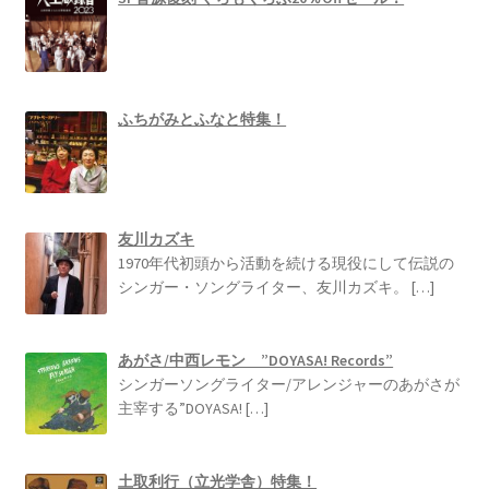
ふちがみとふなと特集！
友川カズキ
1970年代初頭から活動を続ける現役にして伝説の
シンガー・ソングライター、友川カズキ。
[…]
あがさ/中西レモン ”DOYASA! Records”
シンガーソングライター/アレンジャーのあがさが
主宰する”DOYASA!
[…]
土取利行（立光学舎）特集！