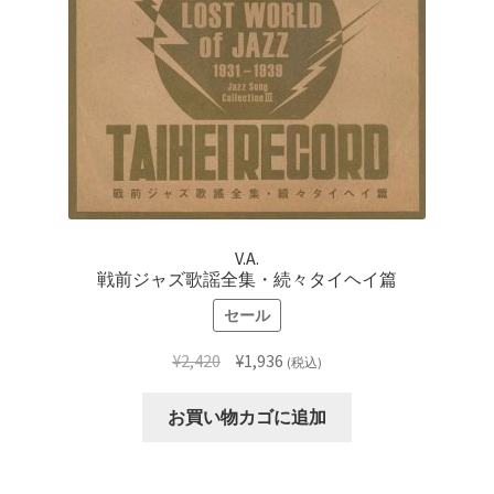
V.A.
戦前ジャズ歌謡全集・続々タイヘイ篇
セール
元
現
¥
2,420
¥
1,936
(税込)
の
在
価
の
お買い物カゴに追加
格
価
は
格