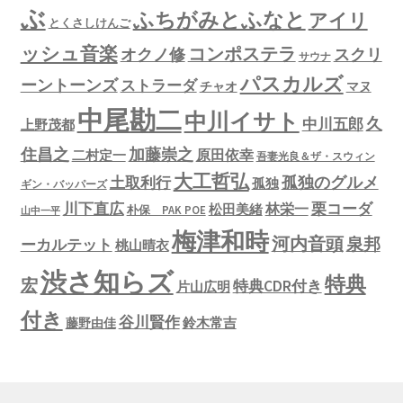
ぶ
ふちがみとふなと
アイリ
とくさしけんご
ッシュ音楽
コンポステラ
オクノ修
スクリ
サウナ
パスカルズ
ーントーンズ
ストラーダ
チャオ
マヌ
中尾勘二
中川イサト
久
中川五郎
上野茂都
住昌之
加藤崇之
原田依幸
二村定一
吾妻光良＆ザ・スウィン
大工哲弘
孤独のグルメ
土取利行
孤独
ギン・バッパーズ
川下直広
栗コーダ
林栄一
松田美緒
朴保 PAK POE
山中一平
梅津和時
河内音頭
泉邦
ーカルテット
桃山晴衣
渋さ知らズ
特典
宏
特典CDR付き
片山広明
付き
谷川賢作
鈴木常吉
藤野由佳