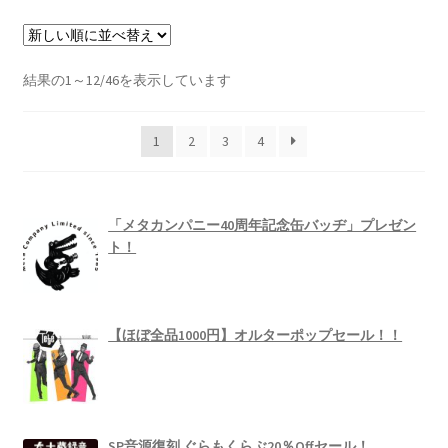
¥2,420
は
で
¥1,936
し
で
た。
す。
新
結果の1～12/46を表示しています
し
い
1
2
3
4
順
「メタカンパニー40周年記念缶バッヂ」プレゼン
ト！
【ほぼ全品1000円】オルターポップセール！！
SP音源復刻 ぐらもくらぶ20％Offセール！