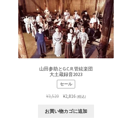
山田参助とG.C.R.管絃楽団
大土蔵録音2023
セール
元
現
¥
3,520
¥
2,816
(税込)
の
在
価
の
お買い物カゴに追加
格
価
は
格