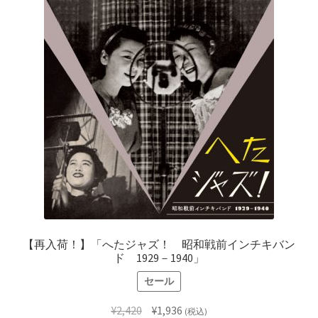
レーベル
支払い
通販について
【再入荷！】「へたジャズ！ 昭和戦前インチキバン
ド 1929－1940」
セール
元
現
¥
2,420
¥
1,936
(税込)