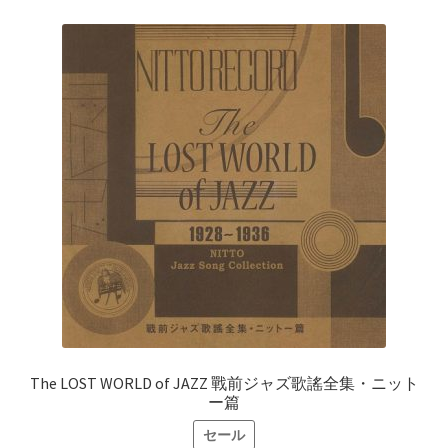
¥3,520
は
で
¥2,816
し
で
た。
す。
The LOST WORLD of JAZZ 戰前ジャズ歌謠全集・ニット
ー篇
セール