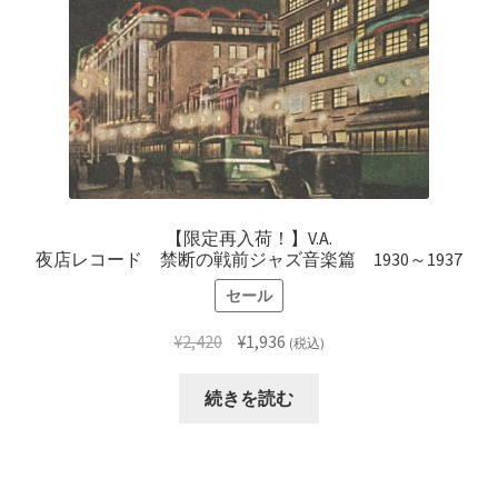
【限定再入荷！】V.A.
夜店レコード 禁断の戦前ジャズ音楽篇 1930～1937
セール
元
現
¥
2,420
¥
1,936
(税込)
の
在
価
の
続きを読む
格
価
は
格
¥2,420
は