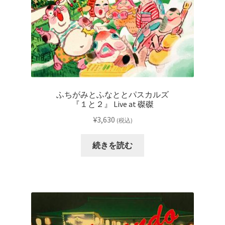
ふちがみとふなととパスカルズ
『１と２』 Live at 磔磔
¥
3,630
(税込)
続きを読む