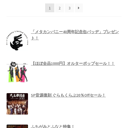
い
1
2
3
順
「メタカンパニー40周年記念缶バッヂ」プレゼン
ト！
【ほぼ全品1000円】オルターポップセール！！
SP音源復刻 ぐらもくらぶ20％Offセール！
ふちがみとふなと特集！