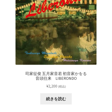
司家征俊 五月家音若 初音家かをる
音頭往来 LIBERONDO
¥
2,200
(税込)
続きを読む