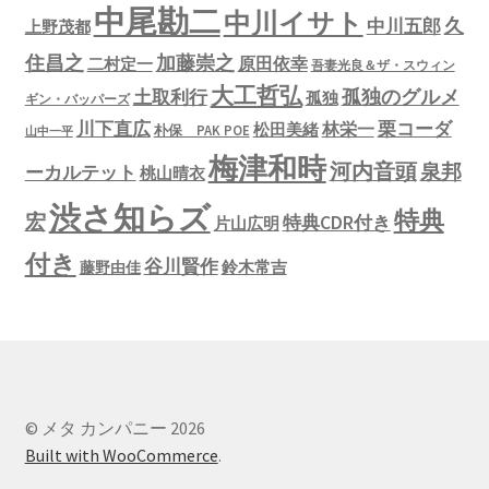
中尾勘二
中川イサト
久
中川五郎
上野茂都
住昌之
加藤崇之
原田依幸
二村定一
吾妻光良＆ザ・スウィン
大工哲弘
孤独のグルメ
土取利行
孤独
ギン・バッパーズ
川下直広
栗コーダ
林栄一
松田美緒
朴保 PAK POE
山中一平
梅津和時
河内音頭
泉邦
ーカルテット
桃山晴衣
渋さ知らズ
特典
宏
特典CDR付き
片山広明
付き
谷川賢作
鈴木常吉
藤野由佳
© メタ カンパニー 2026
Built with WooCommerce
.