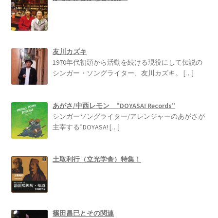
友川カズキ
1970年代初頭から活動を続ける現役にして伝説の
シンガー・ソングライター、友川カズキ。
[…]
あがさ/中西レモン ”DOYASA! Records”
シンガーソングライター/アレンジャーのあがさが
主宰する”DOYASA!
[…]
土取利行（立光学舎）特集！
篠田昌已とその関連