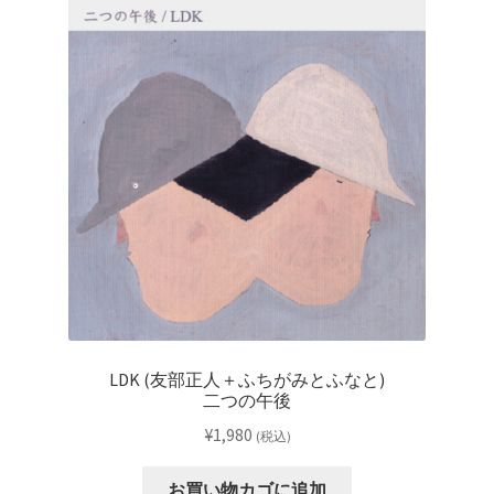
レーベル
支払い
通販について
LDK (友部正人＋ふちがみとふなと)
二つの午後
¥
1,980
(税込)
お買い物カゴに追加