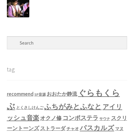
tag
ぐらもくら
recommend
おおたか静流
SP音源
ぶ
ふちがみとふなと
アイリ
とくさしけんご
ッシュ音楽
コンポステラ
オクノ修
スクリ
サウナ
パスカルズ
ーントーンズ
ストラーダ
チャオ
マヌ