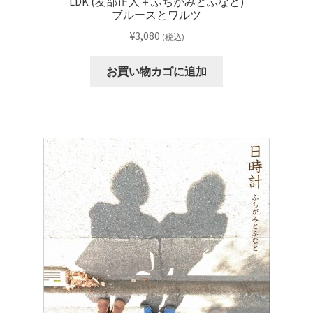
LDK (友部正人＋ふちがみとふなと)
ブルースとワルツ
¥
3,080
(税込)
お買い物カゴに追加