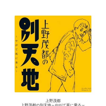
上野茂都
上野茂都の別天地～やがて風に乗る～