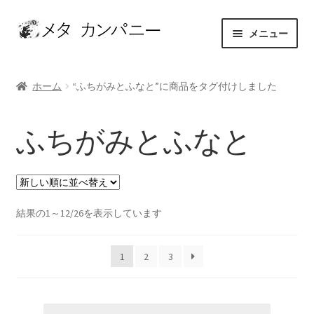
ナ
コ
メニュー
ビ
ン
ゲ
テ
ホーム
ー
ン
ホーム
“ふちがみとふなと”に商品をタグ付けしました
シ
ツ
アーティスト
ョ
へ
ふちがみとふなと
ン
ス
お問い合わせ
へ
キ
ス
ッ
カート
キ
プ
ッ
新
結果の1～12/26を表示しています
ショップ
プ
し
い
セレクト
1
2
3
順
マイアカウント