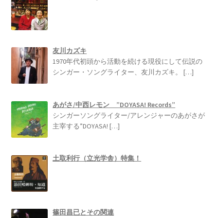
友川カズキ
1970年代初頭から活動を続ける現役にして伝説の
シンガー・ソングライター、友川カズキ。
[…]
あがさ/中西レモン ”DOYASA! Records”
シンガーソングライター/アレンジャーのあがさが
主宰する”DOYASA!
[…]
土取利行（立光学舎）特集！
篠田昌已とその関連