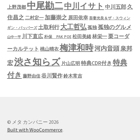
中尾勘二
中川イサト
久
中川五郎
上野茂都
住昌之
加藤崇之
原田依幸
二村定一
吾妻光良＆ザ・スウィン
大工哲弘
孤独のグルメ
土取利行
孤独
ギン・バッパーズ
川下直広
栗コーダ
林栄一
松田美緒
朴保 PAK POE
山中一平
梅津和時
河内音頭
泉邦
ーカルテット
桃山晴衣
渋さ知らズ
特典
宏
特典CDR付き
片山広明
付き
谷川賢作
鈴木常吉
藤野由佳
© メタ カンパニー 2026
Built with WooCommerce
.