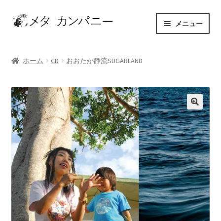
ナ
コ
メニュー
ビ
ン
ゲ
テ
ホーム
ー
ン
ホーム
CD
おおたか静流SUGARLAND
シ
ツ
アーティスト
ョ
へ
ン
ス
お問い合わせ
へ
キ
ス
ッ
カート
キ
プ
ッ
ショップ
プ
セレクト
マイアカウント