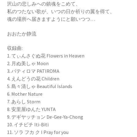
沢山の悲しみへの鎮魂をこめて、
私のつたない歌が、いつの日か祈りの翼を得て、
魂の場所へ届きますようにと願いつつ…
おおたか静流
収録曲:
1. てぃんさぐぬ花 Flowers in Heaven
2. 月ぬ美しゃ Moon
3. パティロマ PATIROMA
4. えんどうの花 Children
5. 島々清しゃ Beautiful Islands
6. Mother Nature
7. あらし Storm
8. 安里屋ゆんた YUNTA
9. デギヤッチョン De-Gee-Ya-Chong
10. イチビチ Iti-Biti
11. ソラ フカ ク I Pray for you