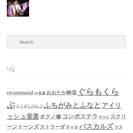
tag
ぐらもくら
recommend
おおたか静流
SP音源
ぶ
ふちがみとふなと
アイリ
とくさしけんご
ッシュ音楽
コンポステラ
オクノ修
スクリ
サウナ
パスカルズ
ーントーンズ
ストラーダ
チャオ
マヌ