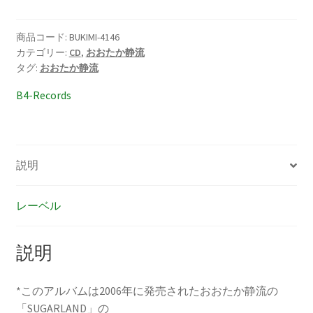
た
か
静
商品コード:
BUKIMI-4146
カテゴリー:
CD
,
おおたか静流
流
タグ:
おおたか静流
SUGARLAND
個
B4-Records
説明
レーベル
説明
*このアルバムは2006年に発売されたおおたか静流の
「SUGARLAND」の