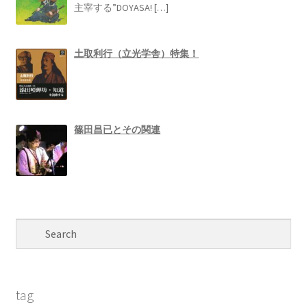
主宰する”DOYASA!
[…]
土取利行（立光学舎）特集！
篠田昌已とその関連
tag