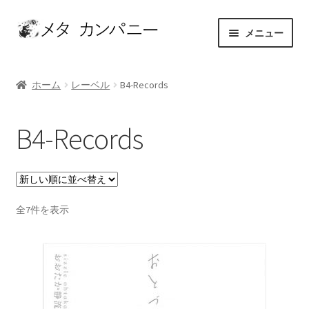
ナ
コ
メニュー
ビ
ン
ゲ
テ
ホーム
ー
ン
ホーム
レーベル
B4-Records
シ
ツ
アーティスト
ョ
へ
B4-Records
ン
ス
お問い合わせ
へ
キ
ス
ッ
カート
キ
プ
ッ
新
全7件を表示
ショップ
プ
し
い
セレクト
順
マイアカウント