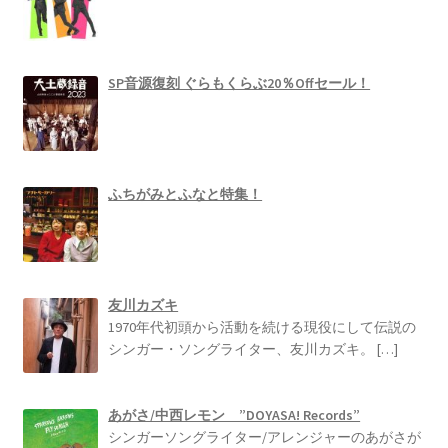
SP音源復刻 ぐらもくらぶ20％Offセール！
ふちがみとふなと特集！
友川カズキ
1970年代初頭から活動を続ける現役にして伝説の
シンガー・ソングライター、友川カズキ。
[…]
あがさ/中西レモン ”DOYASA! Records”
シンガーソングライター/アレンジャーのあがさが