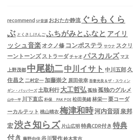
ぐらもくら
recommend
おおたか静流
SP音源
ぶ
ふちがみとふなと
アイリ
とくさしけんご
ッシュ音楽
コンポステラ
オクノ修
スクリ
サウナ
パスカルズ
ーントーンズ
ストラーダ
チャオ
マヌ
中尾勘二
中川イサト
久
中川五郎
上野茂都
住昌之
加藤崇之
原田依幸
二村定一
吾妻光良＆ザ・スウィン
大工哲弘
孤独のグルメ
土取利行
孤独
ギン・バッパーズ
川下直広
栗コーダ
林栄一
松田美緒
朴保 PAK POE
山中一平
梅津和時
河内音頭
泉邦
ーカルテット
桃山晴衣
渋さ知らズ
特典
宏
特典CDR付き
片山広明
付き
谷川賢作
鈴木常吉
藤野由佳