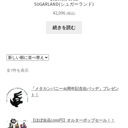
SUGARLAND(シュガーランド)
¥
2,096
(税込)
続きを読む
新
全7件を表示
し
い
「メタカンパニー40周年記念缶バッヂ」プレゼン
順
ト！
【ほぼ全品1000円】オルターポップセール！！