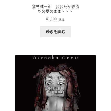
窪島誠一郎 おおたか静流
あの夏のまま・・・
¥
1,100
(税込)
続きを読む