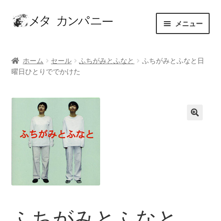
ナ
コ
メニュー
ビ
ン
ゲ
テ
ホーム
ー
ン
ホーム
セール
ふちがみとふなと
ふちがみとふなと日
シ
ツ
曜日ひとりででかけた
アーティスト
ョ
へ
ン
ス
お問い合わせ
へ
キ
ス
ッ
カート
キ
プ
ッ
ショップ
プ
セレクト
マイアカウント
ふちがみとふなと