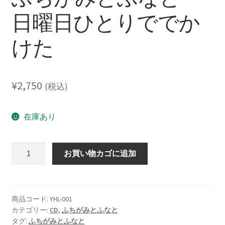
レーベル
日曜日ひとりででか
支払い
けた
通販について
¥
2,750
(税込)
在庫あり
ふ
お買い物カゴに追加
ち
が
み
と
商品コード:
YHL-001
カテゴリー:
CD
,
ふちがみとふなと
ふ
タグ:
ふちがみとふなと
な