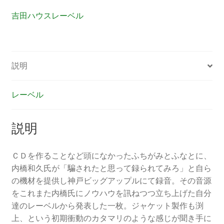
と
吉田ハウスレーベル
日
曜
日
ひ
説明
と
り
レーベル
で
で
か
説明
け
た
ＣＤを作ることなど頭になかったふちがみとふなとに、
個
内橋和久氏が「騙されたと思って録られてみろ」と自ら
の機材を提供し神戸ビッグアップルにて録音。その音源
をこれまた内橋氏にノウハウを訊ねつつ立ち上げた自分
達のレーベルから発表した一枚。ジャケット製作も渕
上、という初期衝動のカタマリのような感じが聞き手に