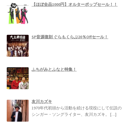
【ほぼ全品1000円】オルターポップセール！！
SP音源復刻 ぐらもくらぶ20％Offセール！
ふちがみとふなと特集！
友川カズキ
1970年代初頭から活動を続ける現役にして伝説の
シンガー・ソングライター、友川カズキ。
[…]