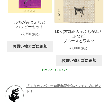
ふちがみとふなと
ハッピーセット
LDK (友部正人＋ふちがみと
¥
2,750
(税込)
IVE
ふなと)
上
3
ブルースとワルツ
お買い物カゴに追加
¥
3,080
(税込)
お買い物カゴに追加
Previous
-
Next
「メタカンパニー40周年記念缶バッヂ」プレゼン
ト！