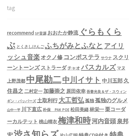
tag
ぐらもくら
recommend
おおたか静流
SP音源
ぶ
ふちがみとふなと
アイリ
とくさしけんご
ッシュ音楽
コンポステラ
オクノ修
スクリ
サウナ
パスカルズ
ーントーンズ
ストラーダ
チャオ
マヌ
中尾勘二
中川イサト
久
中川五郎
上野茂都
住昌之
加藤崇之
原田依幸
二村定一
吾妻光良＆ザ・スウィン
大工哲弘
孤独のグルメ
土取利行
孤独
ギン・バッパーズ
川下直広
栗コーダ
林栄一
松田美緒
朴保 PAK POE
山中一平
梅津和時
河内音頭
泉邦
ーカルテット
桃山晴衣
渋さ知らズ
特典
宏
特典CDR付き
片山広明