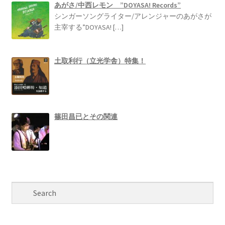
あがさ/中西レモン ”DOYASA! Records”
シンガーソングライター/アレンジャーのあがさが
主宰する”DOYASA!
[…]
土取利行（立光学舎）特集！
篠田昌已とその関連