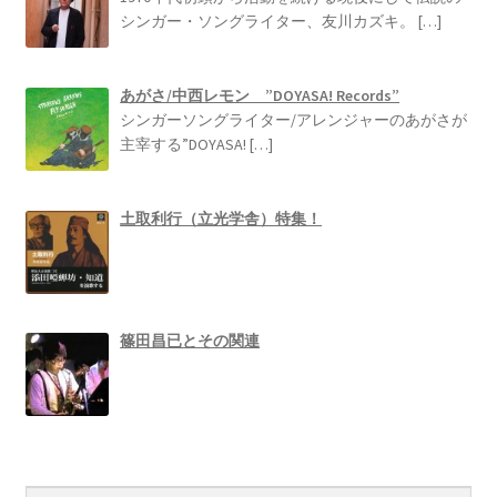
シンガー・ソングライター、友川カズキ。
[…]
あがさ/中西レモン ”DOYASA! Records”
シンガーソングライター/アレンジャーのあがさが
主宰する”DOYASA!
[…]
土取利行（立光学舎）特集！
篠田昌已とその関連