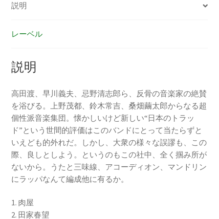
説明
レーベル
説明
高田渡、早川義夫、忌野清志郎ら、反骨の音楽家の絶賛
を浴びる。上野茂都、鈴木常吉、桑畑繭太郎からなる超
個性派音楽集団。懐かしいけど新しい“日本のトラッ
ド”という世間的評価はこのバンドにとって当たらずと
いえども的外れだ。しかし、大衆の様々な誤謬も、この
際、良しとしよう。というのもこの社中、全く掴み所が
ないから。うたと三味線、アコーディオン、マンドリン
にラッパなんて編成他に有るか。
1. 肉屋
2. 田家春望