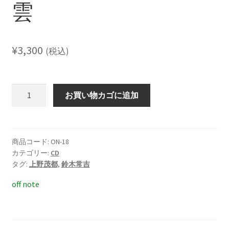
雲
レーベル
支払い
¥
3,300
(税込)
通販について
つ
お買い物カゴに追加
れ
れ
こ
社
商品コード:
ON-18
カテゴリー:
CD
中
タグ:
上野茂都
,
鈴木常吉
雲
個
off note