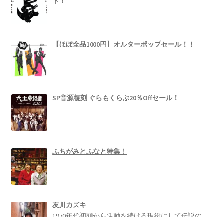
ト！
【ほぼ全品1000円】オルターポップセール！！
SP音源復刻 ぐらもくらぶ20％Offセール！
ふちがみとふなと特集！
友川カズキ
1970年代初頭から活動を続ける現役にして伝説の