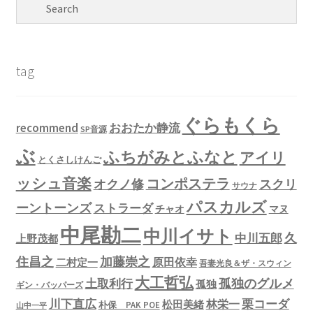
tag
ぐらもくら
recommend
おおたか静流
SP音源
ぶ
ふちがみとふなと
アイリ
とくさしけんご
ッシュ音楽
コンポステラ
オクノ修
スクリ
サウナ
パスカルズ
ーントーンズ
ストラーダ
チャオ
マヌ
中尾勘二
中川イサト
久
中川五郎
上野茂都
住昌之
加藤崇之
原田依幸
二村定一
吾妻光良＆ザ・スウィン
大工哲弘
孤独のグルメ
土取利行
孤独
ギン・バッパーズ
川下直広
栗コーダ
林栄一
松田美緒
朴保 PAK POE
山中一平