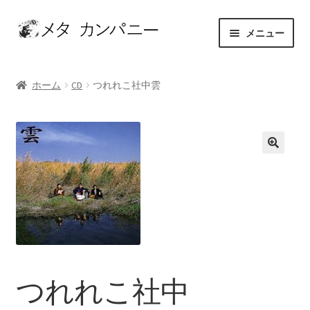
ナ
コ
メニュー
ビ
ン
ゲ
テ
ホーム
ー
ン
ホーム
CD
つれれこ社中雲
シ
ツ
アーティスト
ョ
へ
ン
ス
お問い合わせ
へ
キ
ス
ッ
カート
キ
プ
ッ
ショップ
プ
セレクト
つれれこ社中
マイアカウント