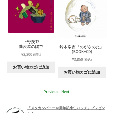
上野茂都
蕎麦屋の隅で
鈴木常吉『めがさめた』
(BOOK+CD)
¥
2,200
(税込)
¥
3,850
(税込)
お買い物カゴに追加
お買い物カゴに追加
Previous
-
Next
「メタカンパニー40周年記念缶バッヂ」プレゼン