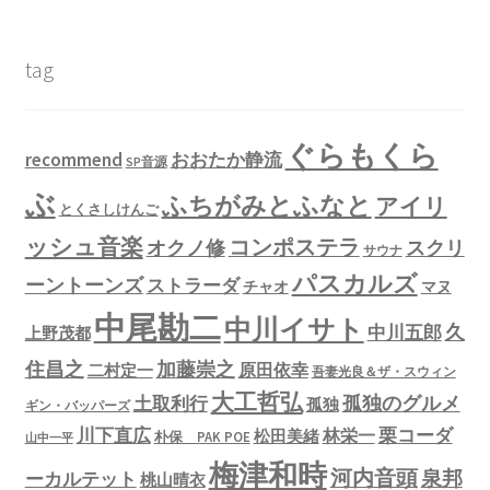
tag
ぐらもくら
recommend
おおたか静流
SP音源
ぶ
ふちがみとふなと
アイリ
とくさしけんご
ッシュ音楽
コンポステラ
オクノ修
スクリ
サウナ
パスカルズ
ーントーンズ
ストラーダ
チャオ
マヌ
中尾勘二
中川イサト
久
中川五郎
上野茂都
住昌之
加藤崇之
原田依幸
二村定一
吾妻光良＆ザ・スウィン
大工哲弘
孤独のグルメ
土取利行
孤独
ギン・バッパーズ
川下直広
栗コーダ
林栄一
松田美緒
朴保 PAK POE
山中一平
梅津和時
河内音頭
泉邦
ーカルテット
桃山晴衣