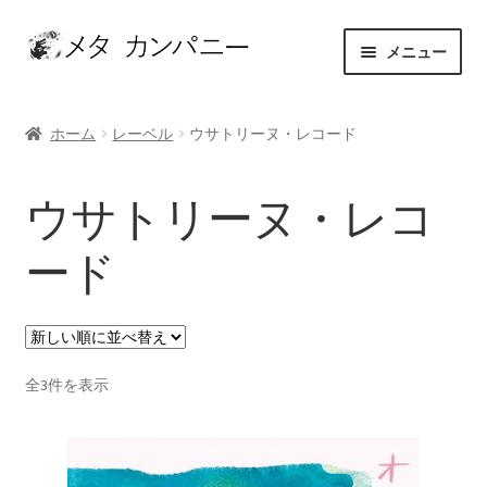
ナ
コ
メニュー
ビ
ン
ゲ
テ
ホーム
ー
ン
ホーム
レーベル
ウサトリーヌ・レコード
シ
ツ
アーティスト
ョ
へ
ウサトリーヌ・レコ
ン
ス
お問い合わせ
へ
キ
ード
ス
ッ
カート
キ
プ
ッ
ショップ
プ
新
全3件を表示
セレクト
し
い
マイアカウント
順