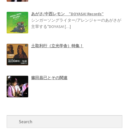
あがさ/中西レモン ”DOYASA! Records”
シンガーソングライター/アレンジャーのあがさが
主宰する”DOYASA!
[…]
土取利行（立光学舎）特集！
篠田昌已とその関連