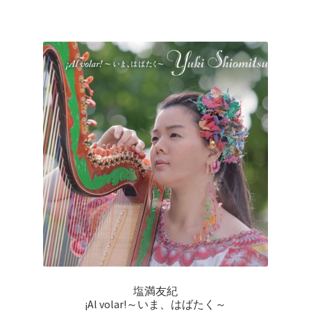
塩満友紀
¡Al volar!～いま、はばたく～