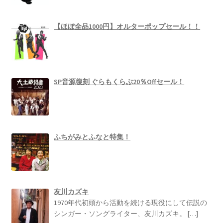
【ほぼ全品1000円】オルターポップセール！！
SP音源復刻 ぐらもくらぶ20％Offセール！
ふちがみとふなと特集！
友川カズキ
1970年代初頭から活動を続ける現役にして伝説の
シンガー・ソングライター、友川カズキ。
[…]