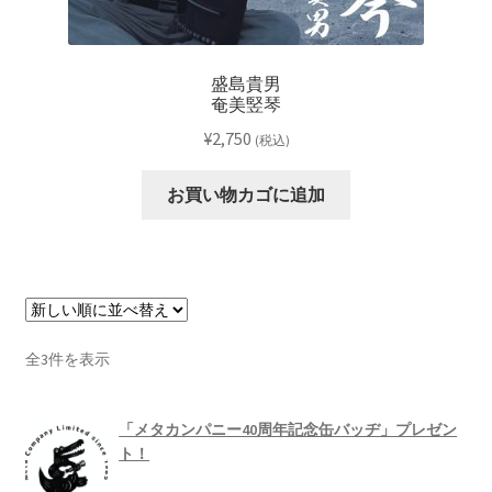
盛島貴男
奄美竪琴
¥
2,750
(税込)
お買い物カゴに追加
新
全3件を表示
し
い
「メタカンパニー40周年記念缶バッヂ」プレゼン
順
ト！