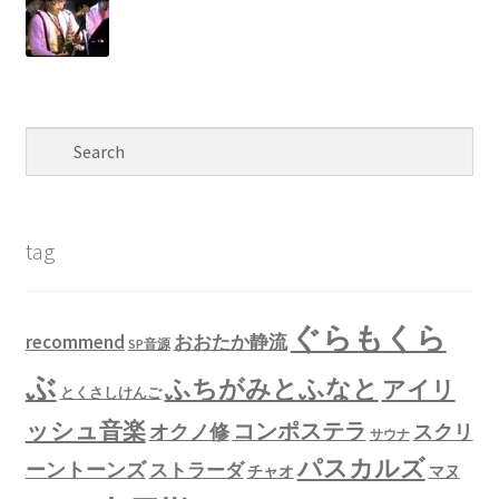
tag
ぐらもくら
recommend
おおたか静流
SP音源
ぶ
ふちがみとふなと
アイリ
とくさしけんご
ッシュ音楽
コンポステラ
オクノ修
スクリ
サウナ
パスカルズ
ーントーンズ
ストラーダ
チャオ
マヌ