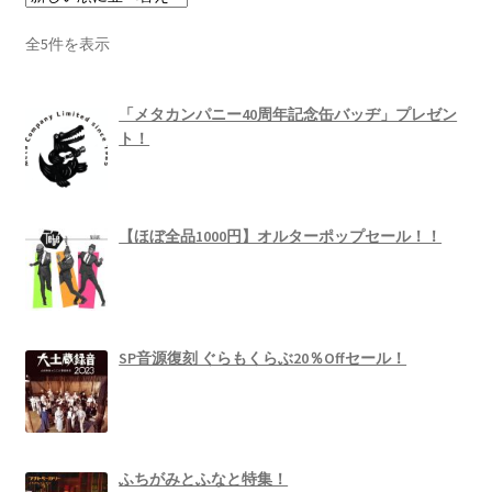
新
全5件を表示
し
い
「メタカンパニー40周年記念缶バッヂ」プレゼン
順
ト！
【ほぼ全品1000円】オルターポップセール！！
SP音源復刻 ぐらもくらぶ20％Offセール！
ふちがみとふなと特集！