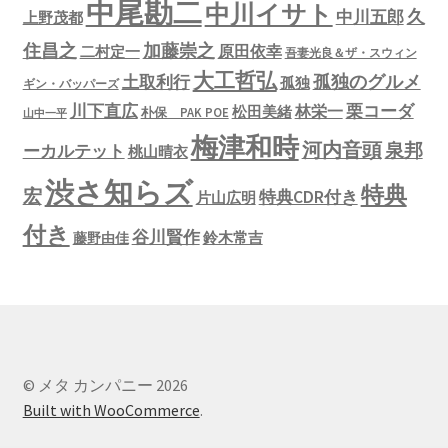
中尾勘二
中川イサト
久
中川五郎
上野茂都
住昌之
加藤崇之
原田依幸
二村定一
吾妻光良＆ザ・スウィン
大工哲弘
孤独のグルメ
土取利行
孤独
ギン・バッパーズ
川下直広
栗コーダ
林栄一
松田美緒
朴保 PAK POE
山中一平
梅津和時
河内音頭
泉邦
ーカルテット
桃山晴衣
渋さ知らズ
特典
宏
特典CDR付き
片山広明
付き
谷川賢作
鈴木常吉
藤野由佳
© メタ カンパニー 2026
Built with WooCommerce
.