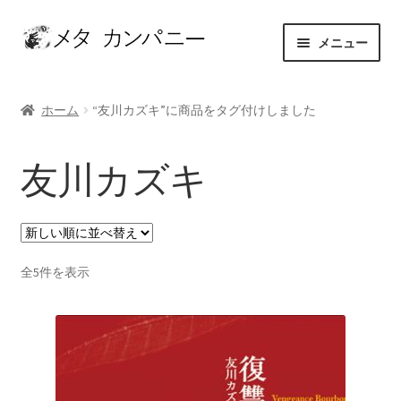
ナ
コ
メニュー
ビ
ン
ゲ
テ
ホーム
ー
ン
ホーム
“友川カズキ”に商品をタグ付けしました
シ
ツ
アーティスト
ョ
へ
友川カズキ
ン
ス
お問い合わせ
へ
キ
ス
ッ
カート
キ
プ
ッ
新
全5件を表示
ショップ
プ
し
い
セレクト
順
マイアカウント