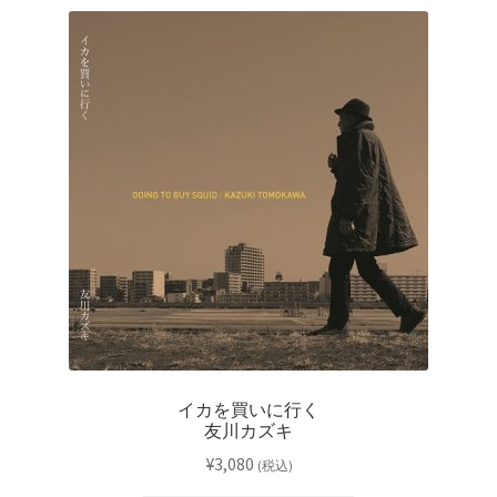
イカを買いに行く
友川カズキ
¥
3,080
(税込)