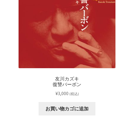
レーベル
支払い
通販について
友川カズキ
復讐バーボン
¥
3,000
(税込)
お買い物カゴに追加