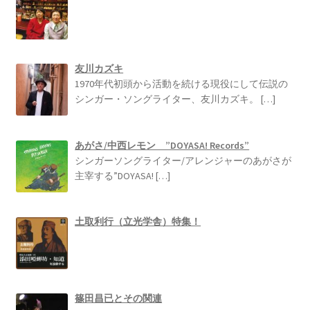
友川カズキ
1970年代初頭から活動を続ける現役にして伝説の
シンガー・ソングライター、友川カズキ。
[…]
あがさ/中西レモン ”DOYASA! Records”
シンガーソングライター/アレンジャーのあがさが
主宰する”DOYASA!
[…]
土取利行（立光学舎）特集！
篠田昌已とその関連