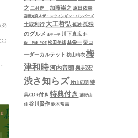
之
加藤崇之
原田依幸
二村定一
参
吾妻光良＆ザ・スウィンギン・バッパーズ
大工哲弘
孤独
土取利行
孤独
数発
のグルメ
川下直広
朴
山中一平
に出
栗コ
林栄一
松田美緒
保 PAK POE
梅
ーダーカルテット
桃山晴衣
く。
津和時
河内音頭
泉邦宏
渋さ知らズ
特
片山広明
特典付き
典CDR付き
藤野由
谷川賢作
鈴木常吉
佳