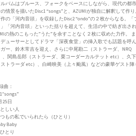
アルバムはブルース、フォークをベースにしながら、現代の都
の情景を描いたDisc1 “songs”と、AZUMIが独自に解釈して作
作の「河内音頭」を収録したDisc2 “ondo”の２枚からなる。「
ス」「河内音頭」といった括りを超えて、生活の中で紡ぎ出さ
UMIの熱のこもった”うた”を余すことなく２枚に収めた力作。 
ロデューサーとしてドラマ「深夜食堂」の挿入歌でも話題を呼
ンガー、鈴木常吉を迎え、さらに中尾勘二（ストラーダ、NRQ
c）、関島岳郎（ストラーダ、栗コーダーカルテット etc）、久
ストラーダ etc）、白崎映美（上々颱風）などの豪華ゲスト陣
。
録曲：
 1″songs”
6月25日
 いとしい人
 いつもの私でいられたら（ひとり）
aby Baby
 星ひとり