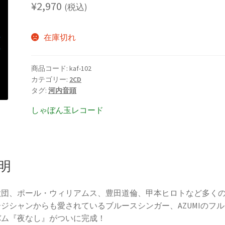
¥
2,970
(税込)
在庫切れ
商品コード:
kaf-102
カテゴリー:
2CD
タグ:
河内音頭
しゃぼん玉レコード
明
歌団、ポール・ウィリアムス、豊田道倫、甲本ヒロトなど多く
ジシャンからも愛されているブルースシンガー、AZUMIのフル
バム『夜なし』がついに完成！