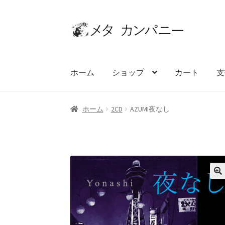
ナ
コ
ビ
ン
ゲ
テ
ー
ン
ホーム
ショップ
カート
支
シ
ツ
ョ
へ
ン
ス
ホーム
アーティスト
お問い合わせ
カート
ホーム
2CD
AZUMI夜なし
へ
キ
ス
ッ
キ
プ
ッ
プ