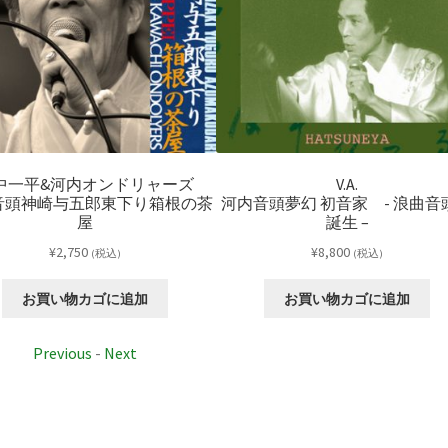
中一平&河内オンドリャーズ
V.A.
音頭神崎与五郎東下り箱根の茶
河内音頭夢幻 初音家 - 浪曲音
屋
誕生 –
¥
2,750
¥
8,800
(税込)
(税込)
お買い物カゴに追加
お買い物カゴに追加
Previous
-
Next