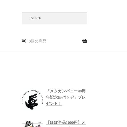
¥
0
0個の商品
て
「メタカンパニー40周
年記念缶バッヂ」プレ
ゼント！
【ほぼ全品1000円】オ