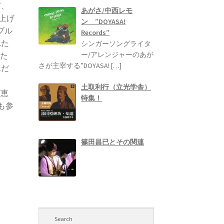
市、
あがさ/中西レモ
り上げ
ン ”DOYASA!
ブル
Records”
れた
シンガーソングライタ
ー/アレンジャーのあが
また
さが主宰する”DOYASA!
[…]
んだ
土取利行（立光学舎）
下恵
特集！
も参
篠田昌已とその関連