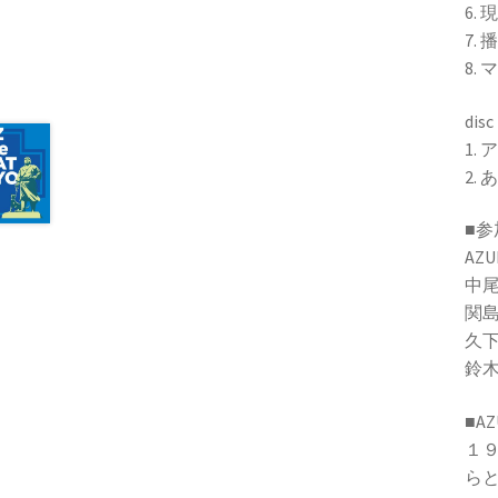
6.
7.
8.
disc
1.
2.
■
AZ
中
関
久
鈴
■A
１
ら