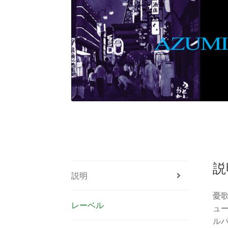
説
説明
憂
レーベル
ュー
ル