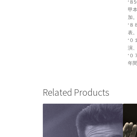
‘８
甲
加
‘
表
‘
演
‘０
年
Related Products