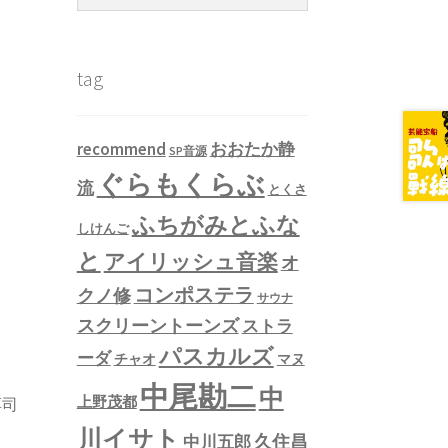
tag
recommend
おおたか静
SP音源
ぐらもくらぶ
流
とくさ
ふちがみとふな
しけんご
と
アイリッシュ音楽
オ
コンポステラ
クノ修
サウナ
スクリーントーンズ
ストラ
パスカルズ
ーダ
チャオ
マヌ
中尾勘二
中
上野茂都
淳司
川イサト
久住昌
中川五郎