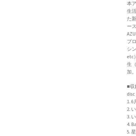
本
生活
た新
ー
AZ
プ
シ
et
生（
加
■収
disc
1. 
2.
3.
4. B
5.