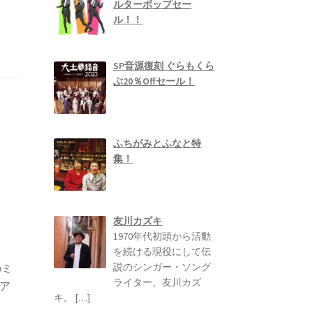
ルターポップセー
ル！！
SP音源復刻 ぐらもくら
ぶ20％Offセール！
ふちがみとふなと特
集！
友川カズキ
1970年代初頭から活動
を続ける現役にして伝
説のシンガー・ソング
のミ
ライター、友川カズ
ア
キ。
[…]