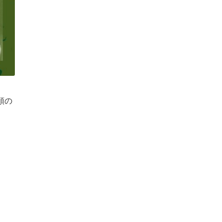
山中一平
初音家石
頭の
雷電
カストリ・オンド -
KASUTORI ONDO -
¥
2,445
(税込)
9SENSE!!
¥
2,750
(税
お買い物カゴに追加
お買い物カゴ