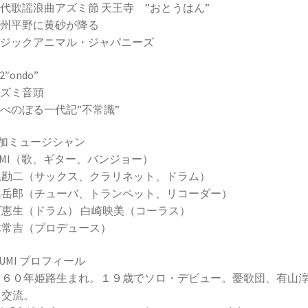
 現代歌謡浪曲アズミ節 天王寺 ”おとうはん”
 播州平野に黄砂が降る
 マジックアニマル・ジャパニーズ
 2″ondo”
 アズミ音頭
 あべのぼる一代記”不常識”
参加ミュージシャン
UMI（歌、ギター、バンジョー）
尾勘二（サックス、クラリネット、ドラム）
島岳郎（チューバ、トランペット、リコーダー）
下恵生（ドラム） 白崎映美（コーラス）
木常吉（プロデュース）
ZUMI プロフィール
９６０年姫路生まれ。１９歳でソロ・デビュー。憂歌団、有山
と交流。