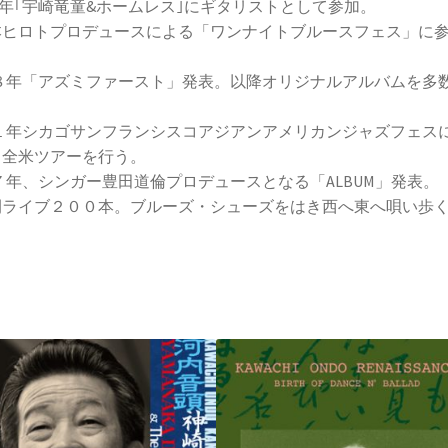
5年｢宇崎竜童&ホームレス｣にギタリストとして参加。
本ヒロトプロデュースによる「ワンナイトブルースフェス」に
。
８８年「アズミファースト」発表。以降オリジナルアルバムを多
。
０１年シカゴサンフランシスコアジアンアメリカンジャズフェス
、全米ツアーを行う。
７年、シンガー豊田道倫プロデュースとなる「ALBUM」発表。
間ライブ２００本。ブルーズ・シューズをはき西へ東へ唄い歩