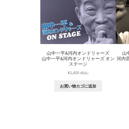
出家小源丸
山中一平&河内オンドリャーズ
山
日乃出家小源丸十三夜
山中一平&河内オンドリャーズ オン
河内
ステージ
00
(税込)
¥
2,420
(税込)
物カゴに追加
お買い物カゴに追加