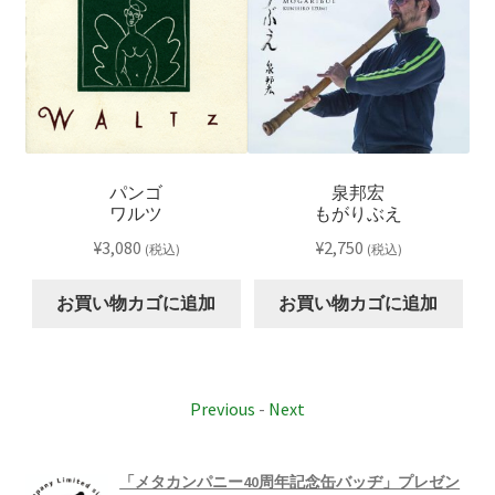
パンゴ
泉邦宏
秀
ワルツ
もがりぶえ
ォー
¥
3,080
¥
2,750
(税込)
(税込)
お買い物カゴに追加
お買い物カゴに追加
Previous
-
Next
「メタカンパニー40周年記念缶バッヂ」プレゼン