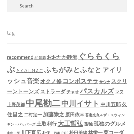
tag
ぐらもくら
recommend
おおたか静流
SP音源
ぶ
ふちがみとふなと
アイリ
とくさしけんご
ッシュ音楽
コンポステラ
オクノ修
スクリ
サウナ
パスカルズ
ーントーンズ
ストラーダ
チャオ
マヌ
中尾勘二
中川イサト
久
中川五郎
上野茂都
住昌之
加藤崇之
原田依幸
二村定一
吾妻光良＆ザ・スウィン
大工哲弘
孤独のグルメ
土取利行
孤独
ギン・バッパーズ
川下直広
栗コーダ
林栄一
松田美緒
朴保 PAK POE
山中一平