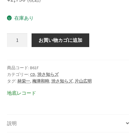
在庫あり
片
お買い物カゴに追加
山
広
明・
石
商品コード:
B61F
カテゴリー:
CD
,
渋さ知らズ
渡
タグ:
林栄一
,
梅津和時
,
渋さ知らズ
,
片山広明
明
廣・
地底レコード
早
川
岳
晴・
説明
湊
雅