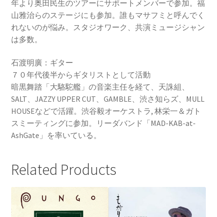
年より奥田民生のツアーにサポートメンバーで参加。福
山雅治らのステージにも参加。誰もマサフミと呼んでく
れないのが悩み。スタジオワーク、共演ミュージシャン
は多数。
石渡明廣：ギター
７０年代後半からギタリストとして活動
暗黒舞踏「大駱駝艦」の音楽主任を経て、天誅組、
SALT、JAZZY UPPER CUT、GAMBLE、渋さ知らズ、MULL
HOUSEなどで活躍。渋谷毅オーケストラ, 林栄一＆ガト
スミーティングに参加。リーダバンド「MAD-KAB-at-
AshGate」を率いている。
Related Products