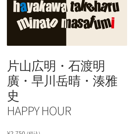
レーベル
支払い
通販について
片山広明・石渡明
廣・早川岳晴・湊雅
史
HAPPY HOUR
¥
2,750
(税込)