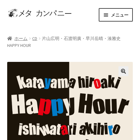
ナ
コ
メニュー
ビ
ン
ゲ
テ
ホーム
ー
ン
ホーム
CD
片山広明・石渡明廣・早川岳晴・湊雅史
シ
ツ
HAPPY HOUR
アーティスト
ョ
へ
ン
ス
お問い合わせ
へ
キ
ス
ッ
カート
キ
プ
ッ
ショップ
プ
セレクト
マイアカウント