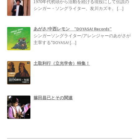
1970年代初頭から活動を続ける現役にして伝説の
シンガー・ソングライター、友川カズキ。
[…]
あがさ/中西レモン ”DOYASA! Records”
シンガーソングライター/アレンジャーのあがさが
主宰する”DOYASA!
[…]
土取利行（立光学舎）特集！
篠田昌已とその関連