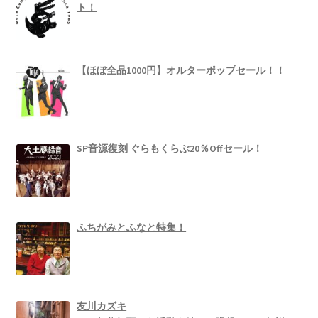
ト！
【ほぼ全品1000円】オルターポップセール！！
SP音源復刻 ぐらもくらぶ20％Offセール！
ふちがみとふなと特集！
友川カズキ