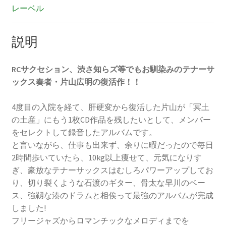
レーベル
史
HAPPY
HOUR
説明
個
RCサクセション、渋さ知らズ等でもお馴染みのテナーサ
ックス奏者・片山広明の復活作！！
4度目の入院を経て、肝硬変から復活した片山が「冥土
の土産」にもう1枚CD作品を残したいとして、メンバー
をセレクトして録音したアルバムです。
と言いながら、仕事も出来ず、余りに暇だったので毎日
2時間歩いていたら、10kg以上痩せて、元気になりす
ぎ、豪放なテナーサックスはむしろパワーアップしてお
り、切り裂くような石渡のギター、骨太な早川のベー
ス、強靱な湊のドラムと相俟って最強のアルバムが完成
しました!
フリージャズからロマンチックなメロディまでを