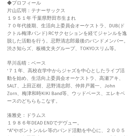
◆プロフィール
片山広明：テナーサックス
１９５１年 千葉県野田市生まれ
７０年代後期、生活向上委員会オーケストラ、DUB(ド
クトル梅津バンド) RCサクセションを経てジャンルを逸
脱した活動を行う。忌野清志郎最後のバンドメンバー。
渋さ知らズ、板橋文夫グループ、TOKYOスリム等。
早川岳晴：ベース
‘７１年、高校在学中からジャズを中心としたライブ活
動を始め、生活向上委員会オーケストラ、高瀬アキ、
SALT、上田正樹、忌野清志郎、仲井戸麗一、John
Zorn、梅津和時KIKI Band等、ウッドベース、エレキベ
ースのどちらもこなす。
湊雅史：ドラムス
１９８６年DEAD ENDでデヴュー。
“A”やボントンルレ等のバンド活動を中心に、２００５