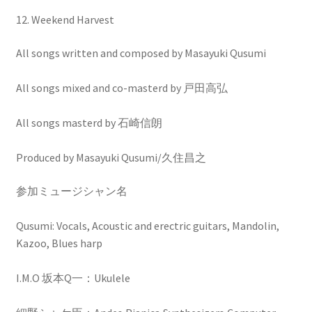
12. Weekend Harvest
All songs written and composed by Masayuki Qusumi
All songs mixed and co-masterd by 戸田高弘
All songs masterd by 石崎信朗
Produced by Masayuki Qusumi/久住昌之
参加ミュージシャン名
Qusumi: Vocals, Acoustic and erectric guitars, Mandolin,
Kazoo, Blues harp
I.M.O 坂本Q一：Ukulele