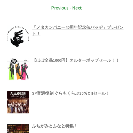
Previous
-
Next
「メタカンパニー40周年記念缶バッヂ」プレゼン
ト！
【ほぼ全品1000円】オルターポップセール！！
SP音源復刻 ぐらもくらぶ20％Offセール！
ふちがみとふなと特集！