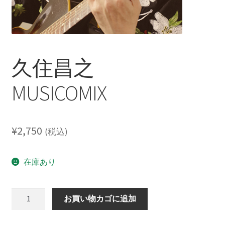
レーベル
支払い
久住昌之
通販について
MUSICOMIX
¥
2,750
(税込)
在庫あり
久
お買い物カゴに追加
住
昌