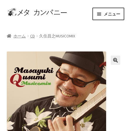
ナ
コ
メニュー
ビ
ン
ゲ
テ
ホーム
ー
ン
ホーム
CD
久住昌之MUSICOMIX
シ
ツ
アーティスト
ョ
へ
ン
ス
お問い合わせ
へ
キ
ス
ッ
カート
キ
プ
ッ
ショップ
プ
セレクト
マイアカウント