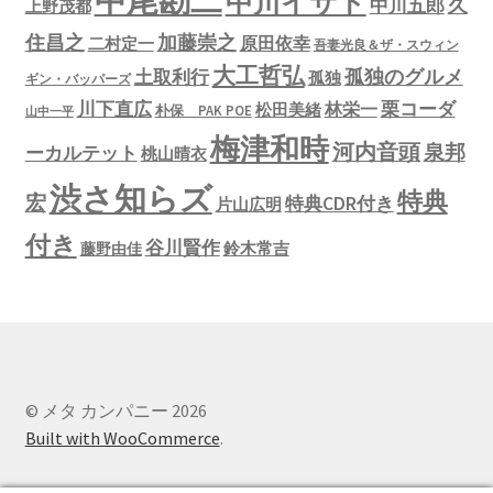
中尾勘二
中川イサト
久
中川五郎
上野茂都
住昌之
加藤崇之
原田依幸
二村定一
吾妻光良＆ザ・スウィン
大工哲弘
孤独のグルメ
土取利行
孤独
ギン・バッパーズ
川下直広
栗コーダ
林栄一
松田美緒
朴保 PAK POE
山中一平
梅津和時
河内音頭
泉邦
ーカルテット
桃山晴衣
渋さ知らズ
特典
宏
特典CDR付き
片山広明
付き
谷川賢作
鈴木常吉
藤野由佳
© メタ カンパニー 2026
Built with WooCommerce
.