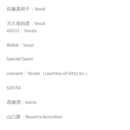
佐藤真樹子：Vocal
大久保由貴：Vocal
GOCCI：Vocals
WAKA：Vocal
Special Guest
cossami：Vocals（courtesy of kitty inc.）
SIESTA
高橋潤：Violin
山口茜：Musette Accordion