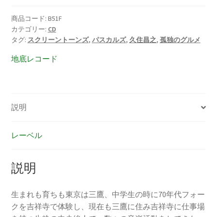
之
MUSICOMIX
商品コード:
B51F
カテゴリー:
CD
個
タグ:
スクリーントーンズ
,
パスカルズ
,
久住昌之
,
孤独のグルメ
地底レコード
説明
レーベル
説明
生まれも育ちも東京は三鷹、中学生の時に70年代フォー
クを吉祥寺で体験し、現在も三鷹に住み吉祥寺に仕事場