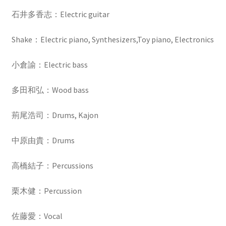
石井多香志：Electric guitar
Shake：Electric piano, Synthesizers,Toy piano, Electronics
小倉諭：Electric bass
多田和弘：Wood bass
荊尾浩司：Drums, Kajon
中原由貴：Drums
高橋結子：Percussions
栗木健：Percussion
佐藤愛：Vocal