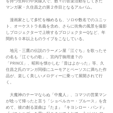
を持つ生粋の中央線人で、数々の音楽活動をしてきた
マンガ家・久住昌之の第２作目となるアルバム。
漫画家として多忙を極めるも、ソロや数名でのユニッ
ト、オーケストラ名義を含め、さらに街角の風景を撮影
しプロジェクターで上映するプロジェクターQなど、年
間約５０本以上ものライブをこなしている。
地元・三鷹の伝説のラーメン屋「江ぐち」を歌ったそ
の名も「江ぐちの歌」、宮内庁御用達？の
「PRINCE」、昭和を懐かしむ「昔はよかった」等、久
住昌之氏のマンガ同様にユーモアとペーソスに満ちた作
品が、楽しく美しいメロディーに乗って展開されて行
く。
大魔神のテーマならぬ「中魔人」、コマツの営業マン
が唸って帰ったと言う「ショベルカー・ブルース」を含
めて、彼の創る楽曲は『たま』『キヨシロー・バンド』