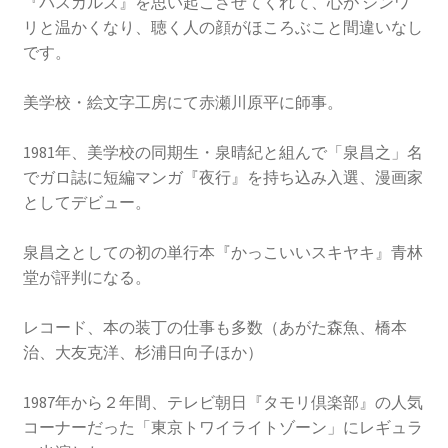
『パスカルズ』を思い起こさせてくれて、心が ジンワ
リと温かくなり、聴く人の顔がほころぶこと間違いなし
です。
美学校・絵文字工房にて赤瀬川原平に師事。
1981年、美学校の同期生・泉晴紀と組んで「泉昌之」名
でガロ誌に短編マンガ『夜行』を持ち込み入選、漫画家
としてデビュー。
泉昌之としての初の単行本『かっこいいスキヤキ』青林
堂が評判になる。
レコード、本の装丁の仕事も多数（あがた森魚、橋本
治、大友克洋、杉浦日向子ほか）
1987年から２年間、テレビ朝日『タモリ倶楽部』の人気
コーナーだった「東京トワイライトゾーン」にレギュラ