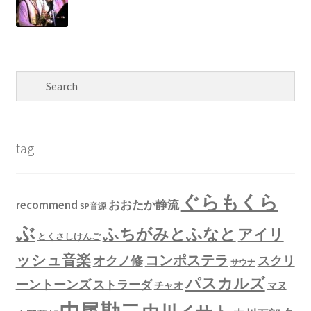
tag
ぐらもくら
recommend
おおたか静流
SP音源
ぶ
ふちがみとふなと
アイリ
とくさしけんご
ッシュ音楽
コンポステラ
オクノ修
スクリ
サウナ
パスカルズ
ーントーンズ
ストラーダ
チャオ
マヌ