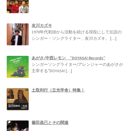
友川カズキ
1970年代初頭から活動を続ける現役にして伝説の
シンガー・ソングライター、友川カズキ。
[…]
あがさ/中西レモン ”DOYASA! Records”
シンガーソングライター/アレンジャーのあがさが
主宰する”DOYASA!
[…]
土取利行（立光学舎）特集！
篠田昌已とその関連