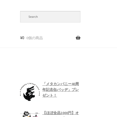
¥
0
0個の商品
て
「メタカンパニー40周
年記念缶バッヂ」プレ
ゼント！
【ほぼ全品1000円】オ