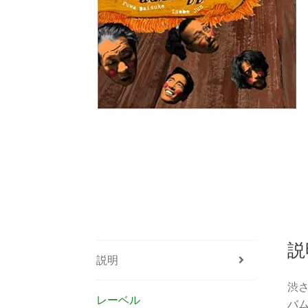
説
説明
渋さ
レーベル
バ