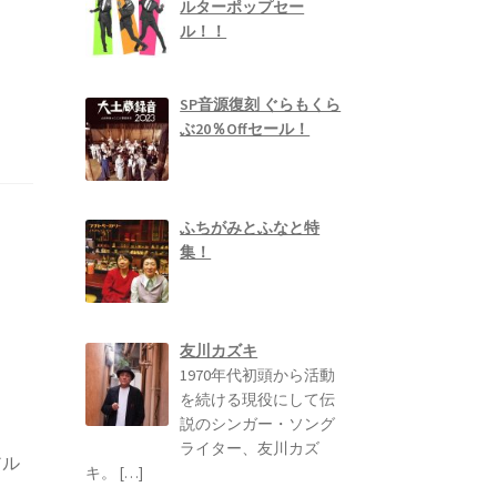
ルターポップセー
ル！！
SP音源復刻 ぐらもくら
ぶ20％Offセール！
ふちがみとふなと特
集！
友川カズキ
1970年代初頭から活動
を続ける現役にして伝
説のシンガー・ソング
ライター、友川カズ
アル
キ。
[…]