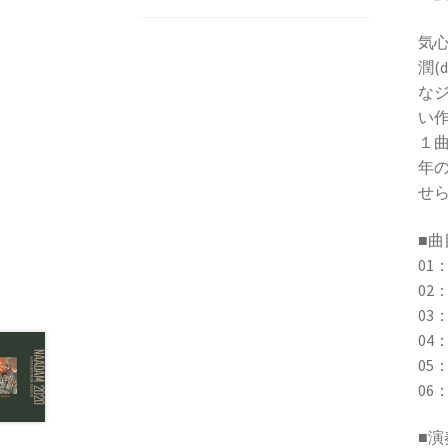
気心
潤(
な
い
１
年
せ
■曲
01：
02：
03
04：B
05：
06：
■演