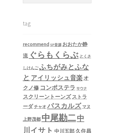
tag
recommend
おおたか静
SP音源
ぐらもくらぶ
流
とくさ
ふちがみとふな
しけんご
と
アイリッシュ音楽
オ
コンポステラ
クノ修
サウナ
スクリーントーンズ
ストラ
パスカルズ
ーダ
チャオ
マヌ
中尾勘二
中
上野茂都
川イサト
久住昌
中川五郎