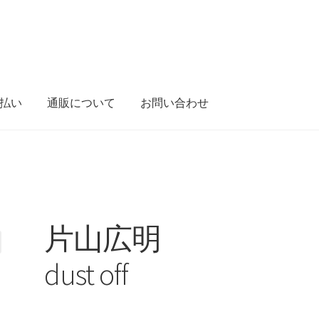
払い
通販について
お問い合わせ
ショップ
セレクト
マイアカウント
レーベル
支払い
通販につい
片山広明
dust off