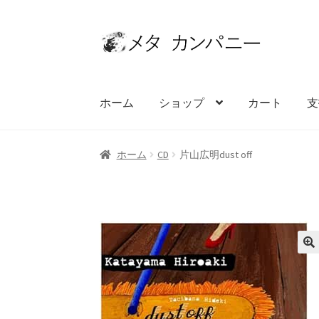
ナ
コ
ビ
ン
ゲ
テ
ー
ン
ホーム
ショップ
カート
支
シ
ツ
ョ
へ
ン
ス
ホーム
アーティスト
お問い合わせ
カート
ホーム
CD
片山広明dust off
へ
キ
ス
ッ
キ
プ
ッ
プ