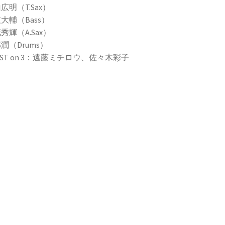
広明（T.Sax）
大輔（Bass）
秀輝（A.Sax）
潤（Drums）
EST on 3：遠藤ミチロウ、佐々木彩子