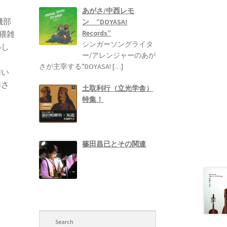
あがさ/中西レモ
磯部
ン ”DOYASA!
Records”
 猥雑
シンガーソングライタ
わし
ー/アレンジャーのあが
さが主宰する”DOYASA!
[…]
同い
加さ
土取利行（立光学舎）
特集！
篠田昌已とその関連