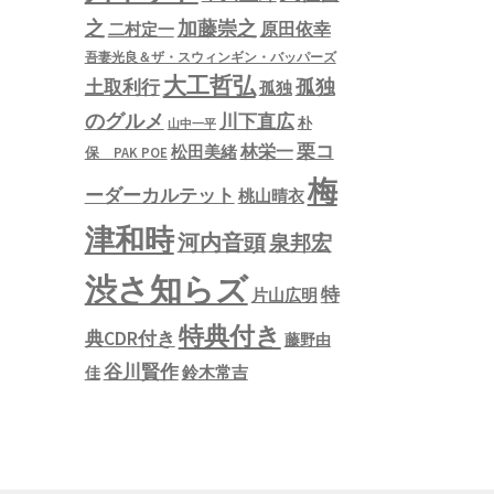
之
加藤崇之
原田依幸
二村定一
吾妻光良＆ザ・スウィンギン・バッパーズ
大工哲弘
孤独
土取利行
孤独
のグルメ
川下直広
朴
山中一平
栗コ
林栄一
松田美緒
保 PAK POE
梅
ーダーカルテット
桃山晴衣
津和時
河内音頭
泉邦宏
渋さ知らズ
特
片山広明
特典付き
典CDR付き
藤野由
谷川賢作
鈴木常吉
佳