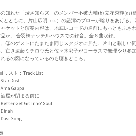
の知れた「渋さ知らズ」のメンバー不破大輔(b) 立花秀輝(as) 
ds)とともに、片山広明（ts）の怒濤のブローが唸りをあげる。
ジャケットと演奏内容は、地底レコードの名前にもっともふさ
作品か。 合羽橋ナッテルハウスでの録音。全６曲収録。
曲、③のゲストにたまたま同じスタジオに居た、片山と親しい
の、亡き遠藤ミチロウ氏と佐々木彩子がコーラスで無理やり参
られるの図になっているのも聴きどころ。
目リスト：Track List
Star Dust
Ama Gappa
：酒屋が閉まる前に
etter Get Git In Yo’ Soul
Dinah
Dust Song
奏