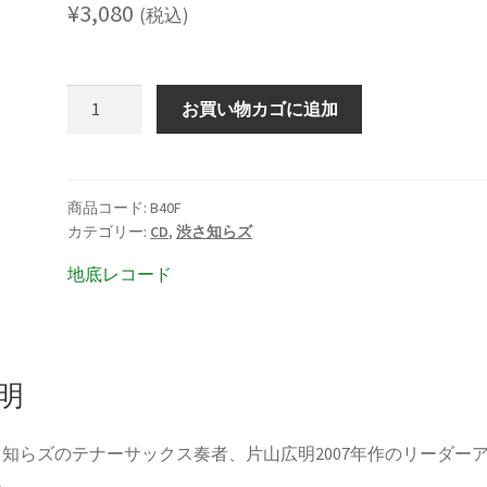
¥
3,080
(税込)
片
お買い物カゴに追加
山
広
明
dust
商品コード:
B40F
カテゴリー:
CD
,
渋さ知らズ
off
個
地底レコード
明
知らズのテナーサックス奏者、片山広明2007年作のリーダー
ム