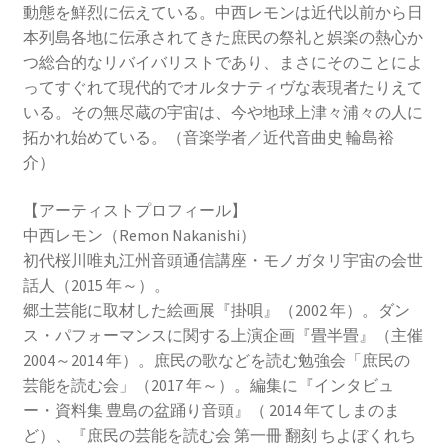
動態を鮮烈に伝えている。中西レモンは近代以前から日
本列島各地に伝承されてきた庶民の祭礼と娯楽の熱心か
つ総合的なリバイバリストであり、まさにそのことによ
ってすぐれて現代的でオルタナティヴな表現者たりえて
いる。その無尽蔵の宇宙は、今や地球上津々浦々の人に
拓かれ始めている。（音楽学者／近代音曲史 輪島裕
介）
【アーティストプロフィール】
中西レモン（Remon Nakanishi）
初代桜川唯丸江州音頭通信講座・モノガタリ宇宙の会世
話人（2015 年～）。
郷土芸能に取材した絵画展『掛唄』（2002 年）。ダン
ス・パフォーマンスに関する上演企画『畳半畳』（主催
2004～2014 年）。庶民の歌などを読む勉強会「庶民の
芸能を読む会」（2017 年～）。編集に『インタビュ
ー・資料集 豊島の盆踊り音頭』（ 2014 年てしまのま
ど）、『庶民の芸能を読む会 第一冊 翻刻 ちよぼくれち