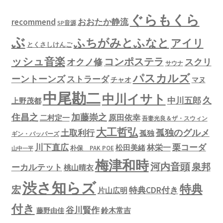
ぐらもくら
recommend
おおたか静流
SP音源
ぶ
ふちがみとふなと
アイリ
とくさしけんご
ッシュ音楽
コンポステラ
オクノ修
スクリ
サウナ
パスカルズ
ーントーンズ
ストラーダ
チャオ
マヌ
中尾勘二
中川イサト
久
中川五郎
上野茂都
住昌之
加藤崇之
原田依幸
二村定一
吾妻光良＆ザ・スウィン
大工哲弘
孤独のグルメ
土取利行
孤独
ギン・バッパーズ
川下直広
栗コーダ
林栄一
松田美緒
朴保 PAK POE
山中一平
梅津和時
河内音頭
泉邦
ーカルテット
桃山晴衣
渋さ知らズ
特典
宏
特典CDR付き
片山広明
付き
谷川賢作
鈴木常吉
藤野由佳