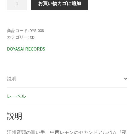
中
お買い物カゴに追加
西
レ
モ
ン
商品コード:
DYS-008
カテゴリー:
CD
夜
明
DOYASA! RECORDS
け
烏
の
渡
説明
る
ま
レーベル
で
個
説明
江州音頭の唄い手、中西レモンのセカンドアルバム『夜