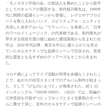
「モノガタリ宇宙の会」の世話人を務めたことから歌手
としてのキャリアが開花する。初代桜川唯丸は、1990年
代に関西の盆踊りシーンから登場し、レゲエやアフロビ
ートを取り入れたバンド、スピリチュアル・ユニティと
共演した名作アルバム『ウランバン』を発表した「日本
のワールドミュージック」の代表格である。初代唯丸が
早すぎる現役引退の後に始めた通信講座から生まれた社
中は、2010 年代以降、東京を中心に盛り上がりを見せ
ていたオルタナティヴな盆踊りシーンで注目され、音楽
的な盟友となるすずめのティアーズもそこから生まれ
た。
コロナ禍によってライブ活動が停滞を余儀なくされたこ
とで、あがさの自宅スタジオでのアルバム制作が始まっ
た。そして『ひなのいえづと』が発表された。続く 12
インチシングル『ODORI ONDO』（2023）では、⾧編の
江州音頭を片面ずつヒップホップとタイ北東部のモーラ
ムに乗せて演じ、近年のオルタナティヴ盆踊りシーンの