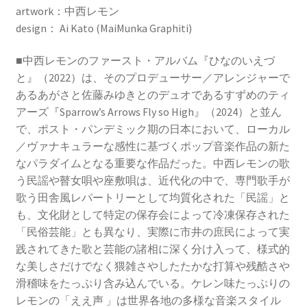
artwork：中西レモン
design： Ai Kato (MaiMunka Graphiti)
■中西レモンのファースト・アルバム『ひなのいえづ
と』（2022）は、そのプロデューサー／アレンジャーで
あるあがさと佐藤みゆきとのデュオであるすずめのティ
アーズ『Sparrow’s Arrows Fly so High』（2024）と並ん
で、ポスト・パンデミック期の日本において、ローカル
／ヴァナキュラーな感性に基づくポップ音楽作品の新た
なパラダイムとなる重要な作品だった。中西レモンの歌
う民謡や瞽女唄や座敷唄は、近代化の中で、専門歌手が
歌う田舎風レパートリーとして均質化された「民謡」と
も、文化財として特定の保存会によって冷凍保存された
「民俗芸能」とも異なり、実際に市井の庶民によって実
践されてきた歌と芸能の諸相に深く分け入って、様式的
な美しさだけでなく猥雑さやしたたかな打算や残酷さや
滑稽味をたっぷり含み込んでいる。ケレン味たっぷりの
レモンの「ええ声 」は世界各地の多様な音楽スタイル