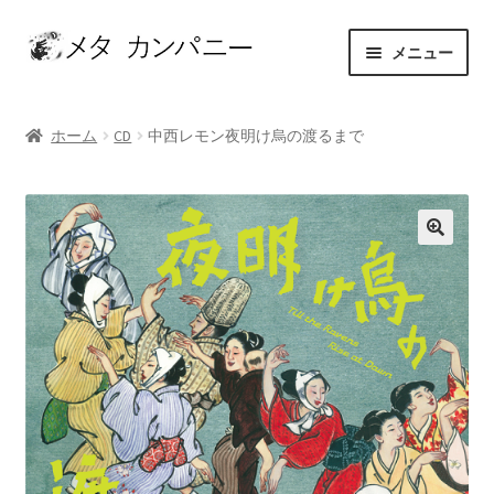
ナ
コ
メニュー
ビ
ン
ゲ
テ
ホーム
ー
ン
ホーム
CD
中西レモン夜明け烏の渡るまで
シ
ツ
アーティスト
ョ
へ
ン
ス
お問い合わせ
へ
キ
ス
ッ
カート
キ
プ
ッ
ショップ
プ
セレクト
マイアカウント