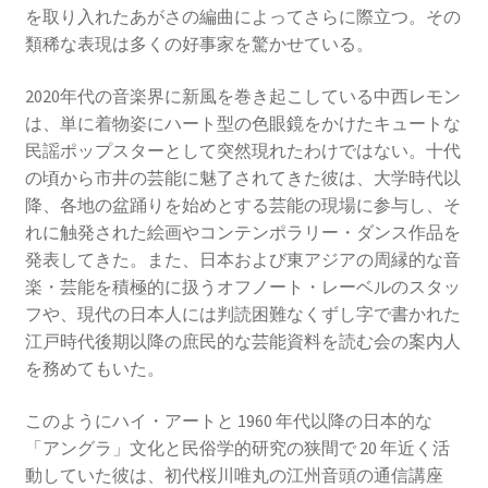
を取り入れたあがさの編曲によってさらに際立つ。その
類稀な表現は多くの好事家を驚かせている。
2020年代の音楽界に新風を巻き起こしている中西レモン
は、単に着物姿にハート型の色眼鏡をかけたキュートな
民謡ポップスターとして突然現れたわけではない。十代
の頃から市井の芸能に魅了されてきた彼は、大学時代以
降、各地の盆踊りを始めとする芸能の現場に参与し、そ
れに触発された絵画やコンテンポラリー・ダンス作品を
発表してきた。また、日本および東アジアの周縁的な音
楽・芸能を積極的に扱うオフノート・レーベルのスタッ
フや、現代の日本人には判読困難なくずし字で書かれた
江戸時代後期以降の庶民的な芸能資料を読む会の案内人
を務めてもいた。
このようにハイ・アートと 1960 年代以降の日本的な
「アングラ」文化と民俗学的研究の狭間で 20 年近く活
動していた彼は、初代桜川唯丸の江州音頭の通信講座