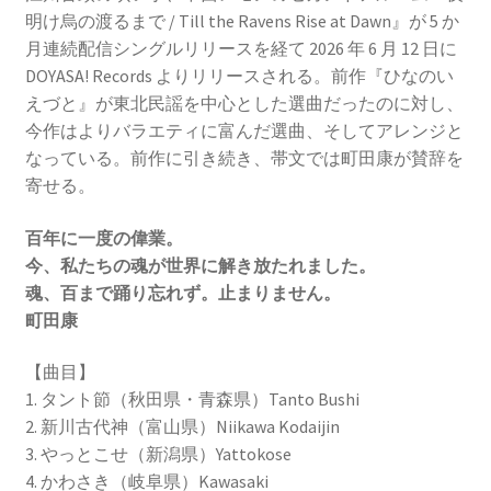
明け烏の渡るまで / Till the Ravens Rise at Dawn』が 5 か
月連続配信シングルリリースを経て 2026 年 6 月 12 日に
DOYASA! Records よりリリースされる。前作『ひなのい
えづと』が東北民謡を中心とした選曲だったのに対し、
今作はよりバラエティに富んだ選曲、そしてアレンジと
なっている。前作に引き続き、帯文では町田康が賛辞を
寄せる。
百年に一度の偉業。
今、私たちの魂が世界に解き放たれました。
魂、百まで踊り忘れず。止まりません。
町田康
【曲目】
1. タント節（秋田県・青森県）Tanto Bushi
2. 新川古代神（富山県）Niikawa Kodaijin
3. やっとこせ（新潟県）Yattokose
4. かわさき（岐阜県）Kawasaki