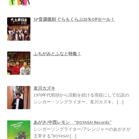
SP音源復刻 ぐらもくらぶ20％Offセール！
ふちがみとふなと特集！
友川カズキ
1970年代初頭から活動を続ける現役にして伝説の
シンガー・ソングライター、友川カズキ。
[…]
あがさ/中西レモン ”DOYASA! Records”
シンガーソングライター/アレンジャーのあがさが
主宰する”DOYASA!
[…]