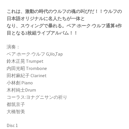
祈
これは、激動の時代のウルフの魂の叫びだ！！ウルフの
り
日本語オリジナルに名人たちが一体と
(2CD)
なり、スウィングで暴れる。ベア·ホーク·ウルフ通算4作
個
目となる2枚組ライブアルバム！！
演奏：
ベア·ホーク·ウルフ G,Vo,Tap
鈴木正晃 Trumpet
内田光昭 Trombone
田村麻紀子 Clarinet
小林創 Piano
木村純士Drum
コーラス:ヨナグニサンの祈り
都筑京子
大橋智美
Disc 1