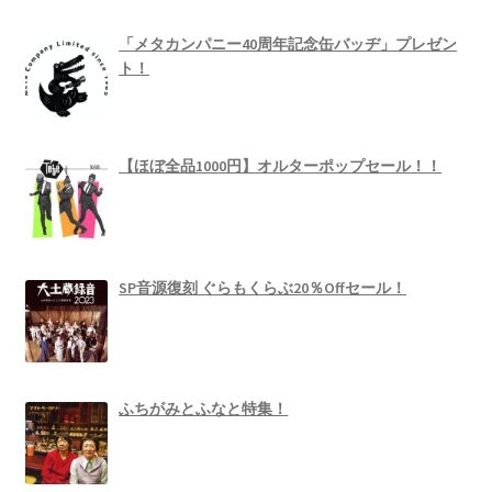
「メタカンパニー40周年記念缶バッヂ」プレゼン
ト！
【ほぼ全品1000円】オルターポップセール！！
SP音源復刻 ぐらもくらぶ20％Offセール！
ふちがみとふなと特集！