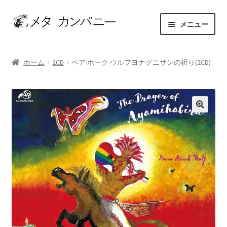
ナ
コ
メニュー
ビ
ン
ゲ
テ
ホーム
ー
ン
ホーム
2CD
ベア·ホーク·ウルフヨナグニサンの祈り(2CD)
シ
ツ
アーティスト
ョ
へ
ン
ス
お問い合わせ
へ
キ
ス
ッ
カート
キ
プ
ッ
ショップ
プ
セレクト
マイアカウント