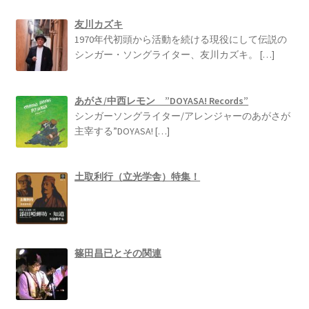
友川カズキ
1970年代初頭から活動を続ける現役にして伝説の
シンガー・ソングライター、友川カズキ。
[…]
あがさ/中西レモン ”DOYASA! Records”
シンガーソングライター/アレンジャーのあがさが
主宰する”DOYASA!
[…]
土取利行（立光学舎）特集！
篠田昌已とその関連