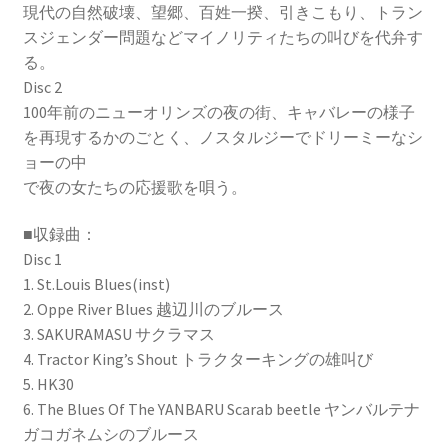
現代の自然破壊、望郷、百姓一揆、引きこもり、トラン
スジェンダー問題などマイノリティたちの叫びを代弁す
る。
Disc 2
100年前のニューオリンズの夜の街、キャバレーの様子
を再現するかのごとく、ノスタルジーでドリーミーなシ
ョーの中
で夜の女たちの応援歌を唄う。
■収録曲：
Disc 1
1. St.Louis Blues(inst)
2. Oppe River Blues 越辺川のブルース
3. SAKURAMASU サクラマス
4. Tractor King’s Shout トラクターキングの雄叫び
5. HK30
6. The Blues Of The YANBARU Scarab beetle ヤンバルテナ
ガコガネムシのブルース