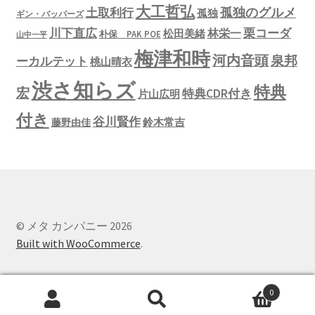
大工哲弘
孤独のグルメ
土取利行
孤独
ギン・バッパーズ
川下直広
栗コーダ
林栄一
松田美緒
朴保 PAK POE
山中一平
梅津和時
河内音頭
泉邦
ーカルテット
桃山晴衣
渋さ知らズ
特典
宏
特典CDR付き
片山広明
付き
谷川賢作
鈴木常吉
藤野由佳
© メタ カンパニー 2026
Built with WooCommerce
.
0