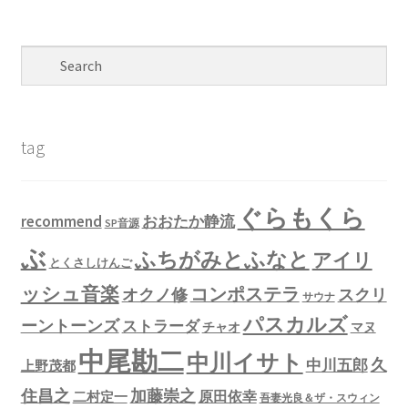
tag
ぐらもくら
recommend
おおたか静流
SP音源
ぶ
ふちがみとふなと
アイリ
とくさしけんご
ッシュ音楽
コンポステラ
オクノ修
スクリ
サウナ
パスカルズ
ーントーンズ
ストラーダ
チャオ
マヌ
中尾勘二
中川イサト
久
中川五郎
上野茂都
住昌之
加藤崇之
原田依幸
二村定一
吾妻光良＆ザ・スウィン