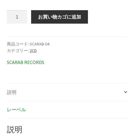
ベ
お買い物カゴに追加
ア
·
ホ
ー
商品コード:
SCARAB-04
カテゴリー:
2CD
ク
·
SCARAB RECORDS
ウ
ル
フ
ヨ
説明
ナ
グ
レーベル
ニ
サ
ン
説明
の