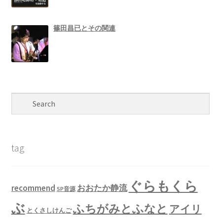
篠田昌已とその関連
tag
ぐらもくら
recommend
おおたか静流
SP音源
ぶ
ふちがみとふなと
アイリ
とくさしけんご