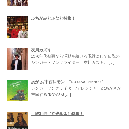
ふちがみとふなと特集！
友川カズキ
1970年代初頭から活動を続ける現役にして伝説の
シンガー・ソングライター、友川カズキ。
[…]
あがさ/中西レモン ”DOYASA! Records”
シンガーソングライター/アレンジャーのあがさが
主宰する”DOYASA!
[…]
土取利行（立光学舎）特集！