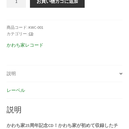
お買い物カゴに追加
ン
ド
ン
か
商品コード:
KWC-001
カテゴリー:
CD
わ
ち
かわち家レコード
家
チ
ン
ド
説明
ン
大
レーベル
繁
盛
個
説明
かわち家25周年記念CD！
かわち家が初めて収録したチ