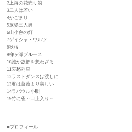
2上海の花売り娘
3二人は若い
4かごまり
5旅姿三人男
6山小舎の灯
7ゲイシャ・ワルツ
8秋桜
9柳ヶ瀬ブルース
10誰か故郷を想わざる
11哀愁列車
12ラストダンスは渡しに
13君は薔薇より美しい
14ラバウル小唄
15竹に雀～口上入り～
■プロフィール