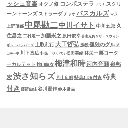
ッシュ音楽
コンポステラ
オクノ修
スクリ
サウナ
パスカルズ
ーントーンズ
ストラーダ
チャオ
マヌ
中尾勘二
中川イサト
久
中川五郎
上野茂都
住昌之
加藤崇之
原田依幸
二村定一
吾妻光良＆ザ・スウィン
大工哲弘
孤独のグルメ
土取利行
孤独
ギン・バッパーズ
川下直広
栗コーダ
林栄一
松田美緒
朴保 PAK POE
山中一平
梅津和時
河内音頭
泉邦
ーカルテット
桃山晴衣
渋さ知らズ
特典
宏
特典CDR付き
片山広明
付き
谷川賢作
鈴木常吉
藤野由佳