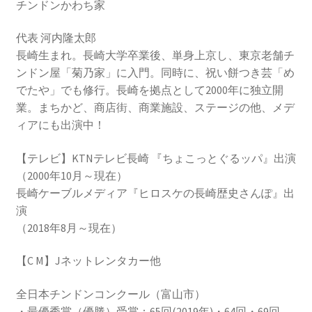
チンドンかわち家
代表 河内隆太郎
長崎生まれ。長崎大学卒業後、単身上京し、東京老舗チ
ンドン屋「菊乃家」に入門。同時に、祝い餅つき芸「め
でたや」でも修行。長崎を拠点として2000年に独立開
業。まちかど、商店街、商業施設、ステージの他、メデ
ィアにも出演中！
【テレビ】KTNテレビ長崎 『ちょこっとぐるッパ』出演
（2000年10月～現在）
長崎ケーブルメディア『ヒロスケの長崎歴史さんぽ』出
演
（2018年8月～現在）
【C M】Jネットレンタカー他
全日本チンドンコンクール（富山市）
・最優秀賞（優勝）受賞：65回(2019年)・64回・69回