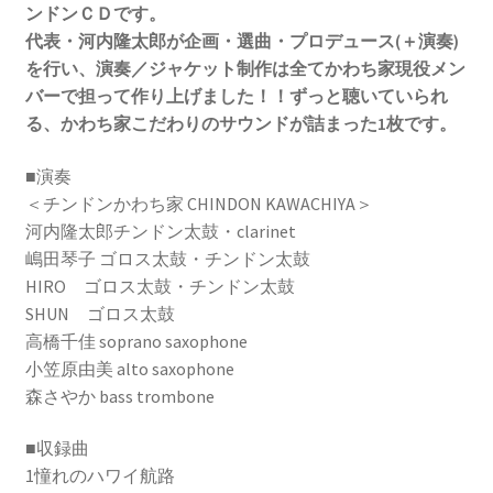
ンドンＣＤです。
代表・河内隆太郎が企画・選曲・プロデュース(＋演奏)
を行い、演奏／ジャケット制作は全てかわち家現役メン
バーで担って作り上げました！！
ずっと聴いていられ
る、かわち家こだわりのサウンドが詰まった1枚です。
■演奏
＜チンドンかわち家 CHINDON KAWACHIYA＞
河内隆太郎チンドン太鼓・clarinet
嶋田琴子 ゴロス太鼓・チンドン太鼓
HIRO ゴロス太鼓・チンドン太鼓
SHUN ゴロス太鼓
高橋千佳 soprano saxophone
小笠原由美 alto saxophone
森さやか bass trombone
■収録曲
1憧れのハワイ航路