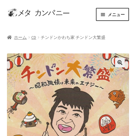
ナ
コ
メニュー
ビ
ン
ゲ
テ
ホーム
ー
ン
ホーム
CD
チンドンかわち家 チンドン大繁盛
シ
ツ
アーティスト
ョ
へ
ン
ス
お問い合わせ
へ
キ
ス
ッ
カート
キ
プ
ッ
ショップ
プ
セレクト
マイアカウント